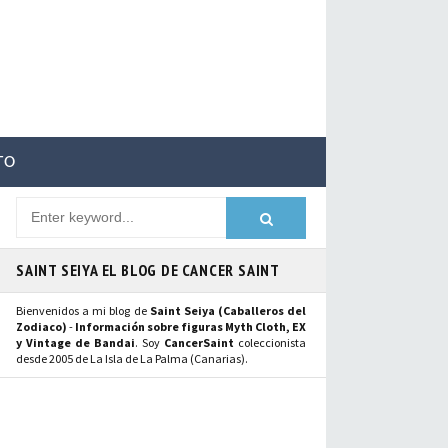
TO
SAINT SEIYA EL BLOG DE CANCER SAINT
Bienvenidos a mi blog de
Saint Seiya (Caballeros del
Zodiaco)
-
Información sobre figuras Myth Cloth, EX
y Vintage de Bandai
. Soy
CancerSaint
coleccionista
desde 2005 de La Isla de La Palma (Canarias).