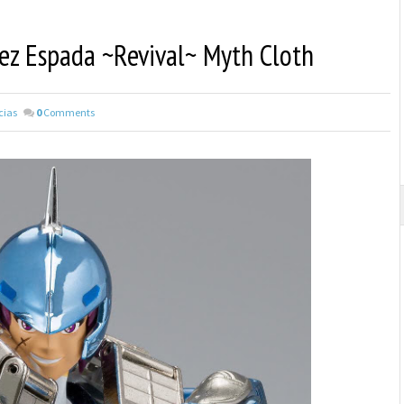
Pez Espada ~Revival~ Myth Cloth
cias
0
Comments