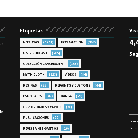
Etiquetas
Vis
4,
(1748)
(257)
NOTICIAS
EXCLAMATION
da
Seg
(205)
U.S.S.PODCAST
(155)
COLECCIÓN CANCERSAINT
(113)
(84)
MYTH CLOTH
VÍDEOS
(55)
(44)
RESINAS
REPAINTS Y CUSTOMS
(42)
(29)
ESPECIALES
MANGA
(26)
CURIOSIDADES Y VARIOS
de
(22)
PUBLICACIONES
Fuente
(16)
Bandai
REVISTA MIS-SANTOS