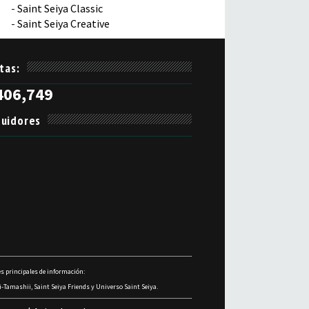
-
Saint Seiya Classic
-
Saint Seiya Creative
itas:
406,749
uidores
s principales de información:
-Tamashii, Saint Seiya Friends y Universo Saint Seiya.