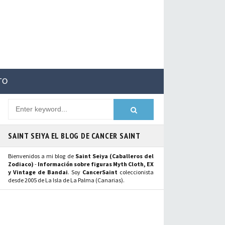
TO
SAINT SEIYA EL BLOG DE CANCER SAINT
Bienvenidos a mi blog de
Saint Seiya (Caballeros del
Zodiaco)
-
Información sobre figuras Myth Cloth, EX
y Vintage de Bandai
. Soy
CancerSaint
coleccionista
desde 2005 de La Isla de La Palma (Canarias).