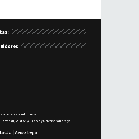
itas:
uidores
s principales de información:
-Tamashii, Saint Seiya Friends y Universo Saint Seiya.
tacto
|
Aviso Legal