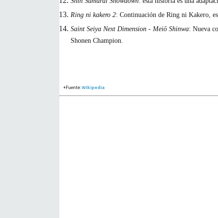
Shin Samurai Showdown
: esta historia es una adapta
Ring ni kakero 2
: Continuación de Ring ni Kakero, es
Saint Seiya Next Dimension - Meiō Shinwa
: Nueva co
Shonen Champion
.
+Fuente:
Wikipedia