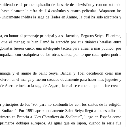
mitiendose el primer episodio de la serie de televisión y con un rotundo
 hasta alcanzar la cifra de 114 capítulos y cuatro películas. Adaptaron los
únicamente inédita la saga de Hades en Anime, la cual ha sido adaptada y
, en honor al personaje principal y a su favorito,
Pegasus Seiya
. El anime,
 que el manga; si bien llamó la atención por sus titánicas batallas entre
agonistas fuesen
cinco,
una inteligente táctica para atraer a más público
, por
impatizar con cualquiera de los otros santos, por lo que cada quien podría
n manga y el anime de Saint Seiya, Bandai y Toei decidieron crear mas
recieron en el manga y fueron creados obviamente para hacer mas juguetes y
 de Acero e incluso la saga de Asgard, la cual se comenta que no fue creada
a principios de los ´90, para no confundirlos con los santos de la religión
l Zodíaco". Por 1991 aproximadamente Saint Seiya llegó a los estudios de
primero en Francia a
"Les Chevaliers du Zodiaque
", luego en España como
 primeros doblajes europeos. Al igual que en Japón, cuando la serie fue