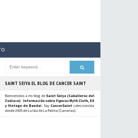
TO
SAINT SEIYA EL BLOG DE CANCER SAINT
Bienvenidos a mi blog de
Saint Seiya (Caballeros del
Zodiaco)
-
Información sobre figuras Myth Cloth, EX
y Vintage de Bandai
. Soy
CancerSaint
coleccionista
desde 2005 de La Isla de La Palma (Canarias).