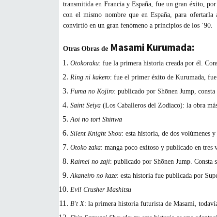
transmitida en Francia y España, fue un gran éxito, por
con el mismo nombre que en España, para ofertarla a 
convirtió en un gran fenómeno a principios de los ´90.
Masami Kurumada:
Otras Obras de
Otokoraku
: fue la primera historia creada por él. Co
Ring ni kakero
: fue el primer éxito de Kurumada, fu
Fuma no Kojiro
: publicado por Shōnen Jump, consta
Saint Seiya
(Los Caballeros del Zodiaco): la obra m
Aoi no tori Shinwa
Silent Knight Shou
: esta historia, de dos volúmenes 
Otoko zaka
: manga poco exitoso y publicado en tres
Raimei no zaji
: publicado por Shōnen Jump. Consta 
Akaneiro no kaze
: esta historia fue publicada por Sup
Evil Crusher Mashitsu
B't X
: la primera historia futurista de Masami, todaví