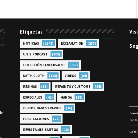
Etiquetas
Vis
(1748)
(257)
NOTICIAS
EXCLAMATION
da
Seg
(205)
U.S.S.PODCAST
(155)
COLECCIÓN CANCERSAINT
(113)
(84)
MYTH CLOTH
VÍDEOS
(55)
(44)
RESINAS
REPAINTS Y CUSTOMS
(42)
(29)
ESPECIALES
MANGA
(26)
CURIOSIDADES Y VARIOS
de
Fuente
(22)
PUBLICACIONES
Bandai
(16)
REVISTA MIS-SANTOS
Con