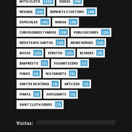
(113)
(84)
MYTH CLOTH
VÍDEOS
(55)
(44)
RESINAS
REPAINTS Y CUSTOMS
(42)
(29)
ESPECIALES
MANGA
(26)
(22)
CURIOSIDADES Y VARIOS
PUBLICACIONES
(16)
(14)
REVISTA MIS-SANTOS
ANIME HEROES
(12)
(12)
(9)
AVISOS
EVENTOS
BLOKEES
(7)
(7)
BANPRESTO
FIGUARTSZERO
(5)
(5)
FUNKO
MIS FANARTS
(4)
(2)
SANTOS DE ATENEA
ARTLIZED
(2)
(1)
PIRATA
SHFIGUARTS
(1)
SAINT CLOTH SERIES
Visitas: