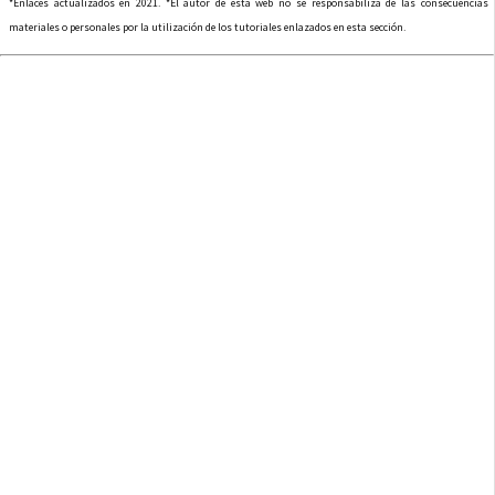
*Enlaces actualizados en 2021. *El autor de esta web no se responsabiliza de las consecuencias
materiales o personales por la utilización de los tutoriales enlazados en esta sección.