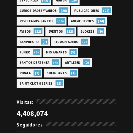
(42)
(29)
ESPECIALES
MANGA
(26)
(22)
CURIOSIDADES Y VARIOS
PUBLICACIONES
(16)
(14)
REVISTA MIS-SANTOS
ANIME HEROES
(12)
(12)
(9)
AVISOS
EVENTOS
BLOKEES
(7)
(7)
BANPRESTO
FIGUARTSZERO
(5)
(5)
FUNKO
MIS FANARTS
(4)
(2)
SANTOS DE ATENEA
ARTLIZED
(2)
(1)
PIRATA
SHFIGUARTS
(1)
SAINT CLOTH SERIES
Visitas:
4,408,074
Seguidores