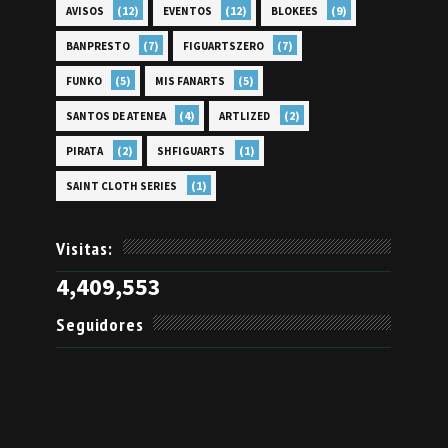
(12)
(12)
(9)
AVISOS
EVENTOS
BLOKEES
(7)
(7)
BANPRESTO
FIGUARTSZERO
(5)
(5)
FUNKO
MIS FANARTS
(4)
(2)
SANTOS DE ATENEA
ARTLIZED
(2)
(1)
PIRATA
SHFIGUARTS
(1)
SAINT CLOTH SERIES
Visitas:
4,409,553
Seguidores