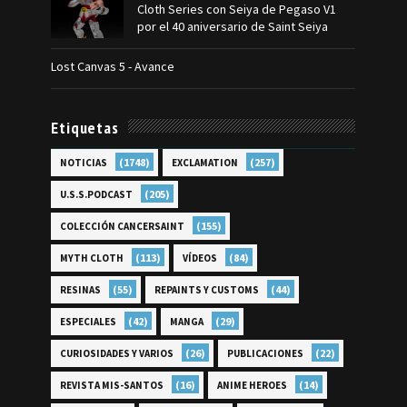
Cloth Series con Seiya de Pegaso V1
por el 40 aniversario de Saint Seiya
Lost Canvas 5 - Avance
Etiquetas
(1748)
(257)
NOTICIAS
EXCLAMATION
(205)
U.S.S.PODCAST
(155)
COLECCIÓN CANCERSAINT
(113)
(84)
MYTH CLOTH
VÍDEOS
(55)
(44)
RESINAS
REPAINTS Y CUSTOMS
(42)
(29)
ESPECIALES
MANGA
(26)
(22)
CURIOSIDADES Y VARIOS
PUBLICACIONES
(16)
(14)
REVISTA MIS-SANTOS
ANIME HEROES