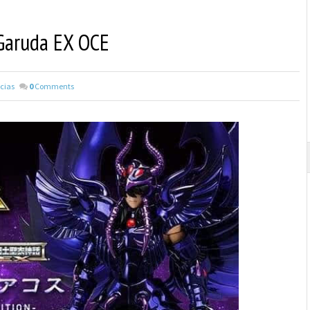
 Garuda EX OCE
cias
0
Comments