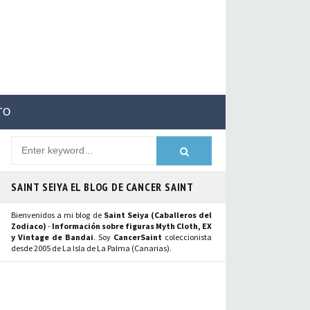
TO
SAINT SEIYA EL BLOG DE CANCER SAINT
Bienvenidos a mi blog de
Saint Seiya (Caballeros del
Zodiaco)
-
Información sobre figuras Myth Cloth, EX
y Vintage de Bandai
. Soy
CancerSaint
coleccionista
desde 2005 de La Isla de La Palma (Canarias).