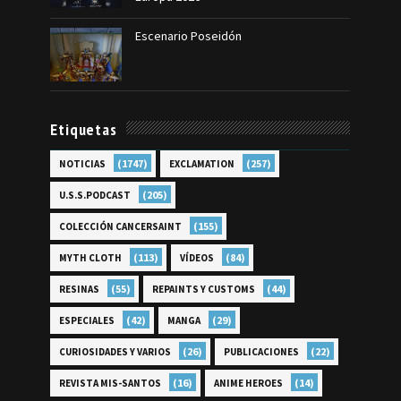
Escenario Poseidón
Etiquetas
(1747)
(257)
NOTICIAS
EXCLAMATION
(205)
U.S.S.PODCAST
(155)
COLECCIÓN CANCERSAINT
(113)
(84)
MYTH CLOTH
VÍDEOS
(55)
(44)
RESINAS
REPAINTS Y CUSTOMS
(42)
(29)
ESPECIALES
MANGA
(26)
(22)
CURIOSIDADES Y VARIOS
PUBLICACIONES
(16)
(14)
REVISTA MIS-SANTOS
ANIME HEROES