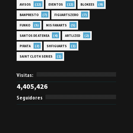
(12)
(12)
(9)
AVISOS
EVENTOS
BLOKEES
(7)
(7)
BANPRESTO
FIGUARTSZERO
(5)
(5)
FUNKO
MIS FANARTS
(4)
(2)
SANTOS DE ATENEA
ARTLIZED
(2)
(1)
PIRATA
SHFIGUARTS
(1)
SAINT CLOTH SERIES
Visitas:
4,405,426
Seguidores