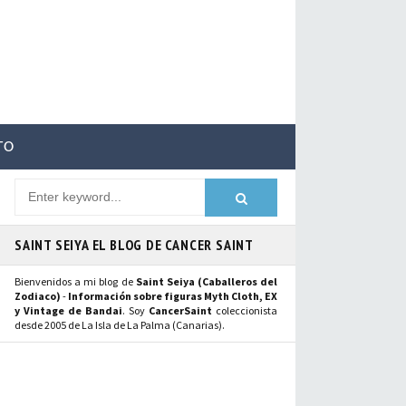
TO
SAINT SEIYA EL BLOG DE CANCER SAINT
Bienvenidos a mi blog de
Saint Seiya (Caballeros del
Zodiaco)
-
Información sobre figuras Myth Cloth, EX
y Vintage de Bandai
. Soy
CancerSaint
coleccionista
desde 2005 de La Isla de La Palma (Canarias).