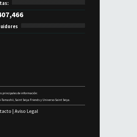
itas:
407,466
uidores
s principales de información:
-Tamashii, Saint Seiya Friends y Universo Saint Seiya.
tacto
|
Aviso Legal