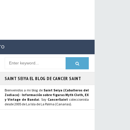
TO
SAINT SEIYA EL BLOG DE CANCER SAINT
Bienvenidos a mi blog de
Saint Seiya (Caballeros del
Zodiaco)
-
Información sobre figuras Myth Cloth, EX
y Vintage de Bandai
. Soy
CancerSaint
coleccionista
desde 2005 de La Isla de La Palma (Canarias).