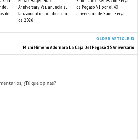
s Saint
Merak Hagen 40th
Saint Cloth Series con Seiya
r del
Anniversary Ver. anuncia su
de Pegaso V1 por el 40
os de
lanzamiento para diciembre
aniversario de Saint Seiya
de 2026
OLDER ARTICLE
Michi Himeno Adornará La Caja Del Pegaso 15 Aniversario
mentarios, ¿Tú que opinas?