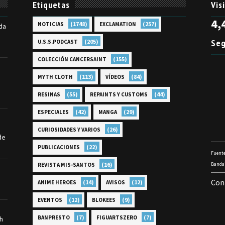
Etiquetas
Vis
4,
(1748)
(257)
NOTICIAS
EXCLAMATION
da
Seg
(205)
U.S.S.PODCAST
(155)
COLECCIÓN CANCERSAINT
(113)
(84)
MYTH CLOTH
VÍDEOS
(55)
(44)
RESINAS
REPAINTS Y CUSTOMS
(42)
(29)
ESPECIALES
MANGA
(26)
CURIOSIDADES Y VARIOS
de
(22)
PUBLICACIONES
Fuente
(16)
Bandai
REVISTA MIS-SANTOS
Con
(14)
(12)
ANIME HEROES
AVISOS
(12)
(9)
EVENTOS
BLOKEES
(7)
(7)
BANPRESTO
FIGUARTSZERO
th