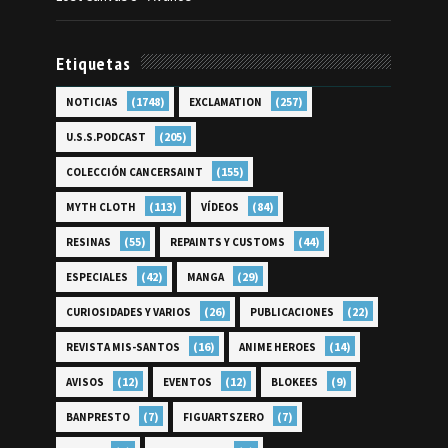
Etiquetas
(1748)
(257)
NOTICIAS
EXCLAMATION
(205)
U.S.S.PODCAST
(155)
COLECCIÓN CANCERSAINT
(113)
(84)
MYTH CLOTH
VÍDEOS
(55)
(44)
RESINAS
REPAINTS Y CUSTOMS
(42)
(29)
ESPECIALES
MANGA
(26)
(22)
CURIOSIDADES Y VARIOS
PUBLICACIONES
(16)
(14)
REVISTA MIS-SANTOS
ANIME HEROES
(12)
(12)
(9)
AVISOS
EVENTOS
BLOKEES
(7)
(7)
BANPRESTO
FIGUARTSZERO