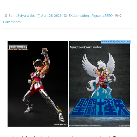
Saint Seiya Webs
Abril 28, 2026
EXclamation
,
FiguartsZERO
0
Comments