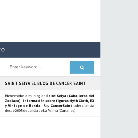
TO
SAINT SEIYA EL BLOG DE CANCER SAINT
Bienvenidos a mi blog de
Saint Seiya (Caballeros del
Zodiaco)
-
Información sobre figuras Myth Cloth, EX
y Vintage de Bandai
. Soy
CancerSaint
coleccionista
desde 2005 de La Isla de La Palma (Canarias).