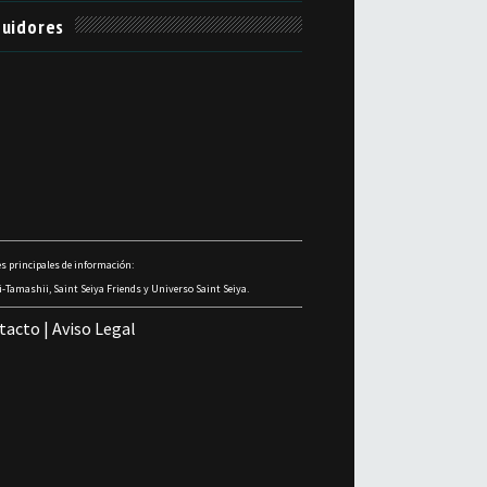
uidores
s principales de información:
-Tamashii, Saint Seiya Friends y Universo Saint Seiya.
tacto
|
Aviso Legal