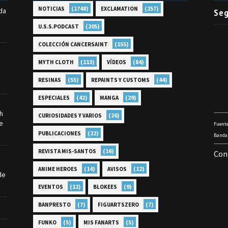
(1748)
(257)
NOTICIAS
EXCLAMATION
da
Seg
(205)
U.S.S.PODCAST
(155)
COLECCIÓN CANCERSAINT
(113)
(84)
MYTH CLOTH
VÍDEOS
(55)
(44)
RESINAS
REPAINTS Y CUSTOMS
(42)
(29)
ESPECIALES
MANGA
th
(26)
CURIOSIDADES Y VARIOS
e
Fuente
(22)
PUBLICACIONES
Bandai
(16)
REVISTA MIS-SANTOS
Con
(14)
(12)
ANIME HEROES
AVISOS
de
(12)
(9)
EVENTOS
BLOKEES
(7)
(7)
BANPRESTO
FIGUARTSZERO
(5)
(5)
FUNKO
MIS FANARTS