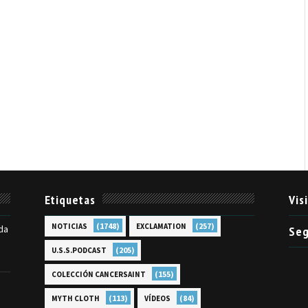
Etiquetas
Vis
(1748)
(257)
NOTICIAS
EXCLAMATION
da
Seg
(205)
U.S.S.PODCAST
(155)
COLECCIÓN CANCERSAINT
(113)
(84)
MYTH CLOTH
VÍDEOS