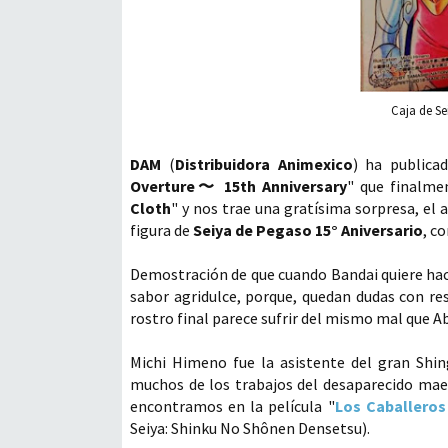
Caja de S
DAM
(
Distribuidora Animexico
) ha publica
Overture〜 15th Anniversary
" que finalme
Cloth
" y nos trae una gratísima sorpresa, el
figura de
Seiya de Pegaso 15° Aniversario
, c
Demostración de que cuando Bandai quiere hacer
sabor agridulce, porque, quedan dudas con re
rostro final parece sufrir del mismo mal que A
Michi Himeno fue la asistente del gran Shi
muchos de los trabajos del desaparecido mae
encontramos en la película "
Los Caballeros
Seiya: Shinku No Shônen Densetsu).