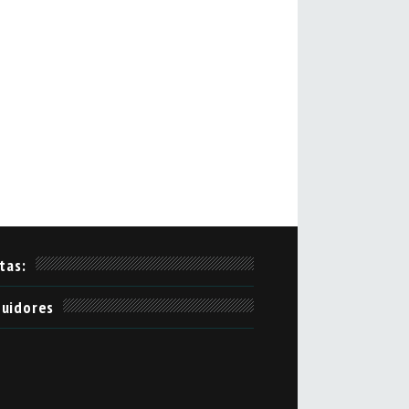
itas:
uidores