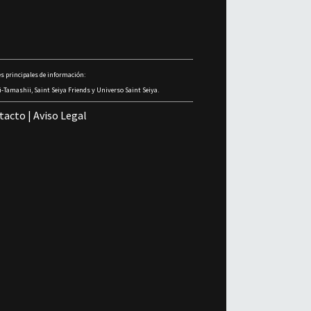
s principales de información:
-Tamashii, Saint Seiya Friends y Universo Saint Seiya.
tacto
|
Aviso Legal