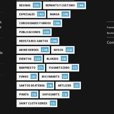
(55)
(44)
RESINAS
REPAINTS Y CUSTOMS
(42)
(29)
ESPECIALES
MANGA
th
(26)
CURIOSIDADES Y VARIOS
e
Fuente
(22)
PUBLICACIONES
Bandai
(16)
REVISTA MIS-SANTOS
Con
(14)
(12)
ANIME HEROES
AVISOS
de
(12)
(9)
EVENTOS
BLOKEES
(7)
(7)
BANPRESTO
FIGUARTSZERO
(5)
(5)
FUNKO
MIS FANARTS
(4)
(2)
SANTOS DE ATENEA
ARTLIZED
(2)
(1)
PIRATA
SHFIGUARTS
(1)
SAINT CLOTH SERIES