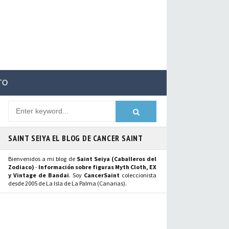
TO
SAINT SEIYA EL BLOG DE CANCER SAINT
Bienvenidos a mi blog de
Saint Seiya (Caballeros del
Zodiaco)
-
Información sobre figuras Myth Cloth, EX
y Vintage de Bandai
. Soy
CancerSaint
coleccionista
desde 2005 de La Isla de La Palma (Canarias).