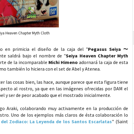
eiya Heaven Chapter Myth Cloth
do en primicia el diseño de la caja del "
Pegasus Seiya 〜
nte saldrá bajo el nombre de "
Seiya Heaven Chapter Myth
 arte de la incomparable
Michi Himeno
adornará la caja de esta
omo también lo hiciera con el set de Abel y Atenea.
 las cosas bien, las hace, aunque parece que esta figura tiene
specto al rostro, ya que en las imágenes ofrecidas por DAM el
bel y ser de peor acabado que el mostrado inicialmente.
ngo Araki, colaborando muy activamente en la producción de
stro. Uno de los ejemplos más claros de ésta colaboración lo
 del Zodiaco: La Leyenda de los Santos Escarlatas
" (Saint