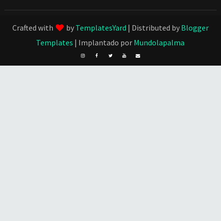
Crafted with
by
TemplatesYard
| Distributed by
Blogger
Templates
| Implantado por
Mundolapalma