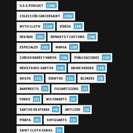
(205)
U.S.S.PODCAST
(155)
COLECCIÓN CANCERSAINT
(113)
(84)
MYTH CLOTH
VÍDEOS
(55)
(44)
RESINAS
REPAINTS Y CUSTOMS
(42)
(29)
ESPECIALES
MANGA
(26)
(22)
CURIOSIDADES Y VARIOS
PUBLICACIONES
(16)
(14)
REVISTA MIS-SANTOS
ANIME HEROES
(12)
(12)
(9)
AVISOS
EVENTOS
BLOKEES
(7)
(7)
BANPRESTO
FIGUARTSZERO
(5)
(5)
FUNKO
MIS FANARTS
(4)
(2)
SANTOS DE ATENEA
ARTLIZED
(2)
(1)
PIRATA
SHFIGUARTS
(1)
SAINT CLOTH SERIES