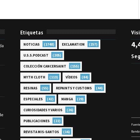
Etiquetas
Vis
4,
(1748)
(257)
NOTICIAS
EXCLAMATION
da
Seg
(205)
U.S.S.PODCAST
(155)
COLECCIÓN CANCERSAINT
(113)
(84)
MYTH CLOTH
VÍDEOS
(55)
(44)
RESINAS
REPAINTS Y CUSTOMS
(42)
(29)
ESPECIALES
MANGA
(26)
CURIOSIDADES Y VARIOS
de
(22)
PUBLICACIONES
Fuente
(16)
Bandai
REVISTA MIS-SANTOS