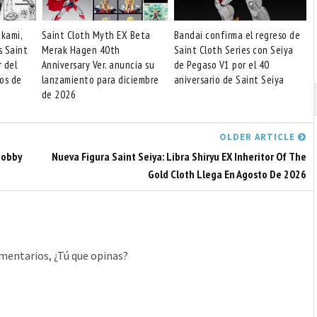
akami,
Saint Cloth Myth EX Beta
Bandai confirma el regreso de
s Saint
Merak Hagen 40th
Saint Cloth Series con Seiya
r del
Anniversary Ver. anuncia su
de Pegaso V1 por el 40
os de
lanzamiento para diciembre
aniversario de Saint Seiya
de 2026
OLDER ARTICLE
Hobby
Nueva Figura Saint Seiya: Libra Shiryu EX Inheritor Of The
Gold Cloth Llega En Agosto De 2026
mentarios, ¿Tú que opinas?