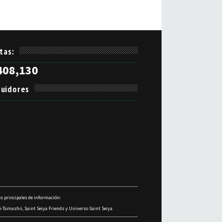
itas:
408,130
uidores
s principales de información:
-Tamashii, Saint Seiya Friends y Universo Saint Seiya.