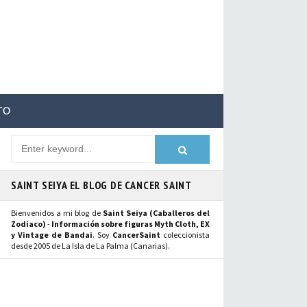
TO
SAINT SEIYA EL BLOG DE CANCER SAINT
Bienvenidos a mi blog de
Saint Seiya (Caballeros del
Zodiaco)
-
Información sobre figuras Myth Cloth, EX
y Vintage de Bandai
. Soy
CancerSaint
coleccionista
desde 2005 de La Isla de La Palma (Canarias).