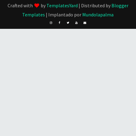
Crafted with
by
TemplatesYard
| Distributed by
Blogger
Templates
| Implantado por
Mundolapalma