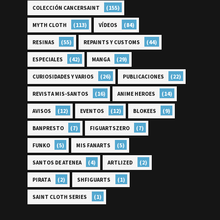
(155)
COLECCIÓN CANCERSAINT
(113)
(84)
MYTH CLOTH
VÍDEOS
(55)
(44)
RESINAS
REPAINTS Y CUSTOMS
(42)
(29)
ESPECIALES
MANGA
(26)
(22)
CURIOSIDADES Y VARIOS
PUBLICACIONES
(16)
(14)
REVISTA MIS-SANTOS
ANIME HEROES
(12)
(12)
(9)
AVISOS
EVENTOS
BLOKEES
(7)
(7)
BANPRESTO
FIGUARTSZERO
(5)
(5)
FUNKO
MIS FANARTS
(4)
(2)
SANTOS DE ATENEA
ARTLIZED
(2)
(1)
PIRATA
SHFIGUARTS
(1)
SAINT CLOTH SERIES