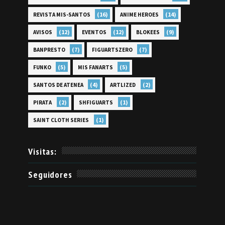
(16)
(14)
REVISTA MIS-SANTOS
ANIME HEROES
(12)
(12)
(9)
AVISOS
EVENTOS
BLOKEES
(7)
(7)
BANPRESTO
FIGUARTSZERO
(5)
(5)
FUNKO
MIS FANARTS
(4)
(2)
SANTOS DE ATENEA
ARTLIZED
(2)
(1)
PIRATA
SHFIGUARTS
(1)
SAINT CLOTH SERIES
Visitas:
Seguidores