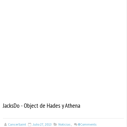
JacksDo - Object de Hades y Athena
CancerSaint
Julio 27, 2013
Noticias
,
0
Comments