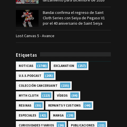
lanzamiento para diciembre de 2026
Bandai confirma el regreso de Saint
Cloth Series con Seiya de Pegaso V1
por el 40 aniversario de Saint Seiya
Lost Canvas 5 - Avance
Etiquetas
(1748)
(257)
NOTICIAS
EXCLAMATION
(205)
U.S.S.PODCAST
(155)
COLECCIÓN CANCERSAINT
(113)
(84)
MYTH CLOTH
VÍDEOS
(55)
(44)
RESINAS
REPAINTS Y CUSTOMS
(42)
(29)
ESPECIALES
MANGA
(26)
(22)
CURIOSIDADES Y VARIOS
PUBLICACIONES