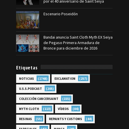
por el 40 aniversario de Saint Seiya
Escenario Poseidón
Bandai anuncia Saint Cloth Myth EX Seiya
de Pegaso Primera Armadura de
Bronce para diciembre de 2026
Etiquetas
(1748)
(257)
NOTICIAS
EXCLAMATION
(205)
U.S.S.PODCAST
(155)
COLECCIÓN CANCERSAINT
(113)
(84)
MYTH CLOTH
VÍDEOS
(55)
(44)
RESINAS
REPAINTS Y CUSTOMS
(42)
(29)