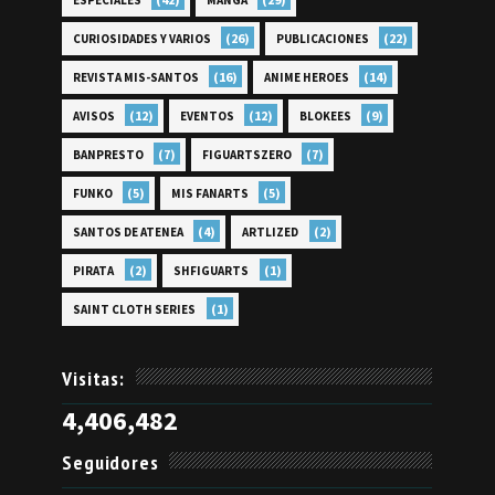
ESPECIALES
MANGA
(26)
(22)
CURIOSIDADES Y VARIOS
PUBLICACIONES
(16)
(14)
REVISTA MIS-SANTOS
ANIME HEROES
(12)
(12)
(9)
AVISOS
EVENTOS
BLOKEES
(7)
(7)
BANPRESTO
FIGUARTSZERO
(5)
(5)
FUNKO
MIS FANARTS
(4)
(2)
SANTOS DE ATENEA
ARTLIZED
(2)
(1)
PIRATA
SHFIGUARTS
(1)
SAINT CLOTH SERIES
Visitas:
4,406,482
Seguidores