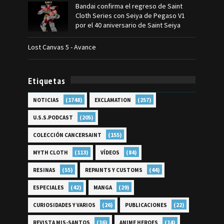
Bandai confirma el regreso de Saint
Cloth Series con Seiya de Pegaso V1
por el 40 aniversario de Saint Seiya
Lost Canvas 5 - Avance
Etiquetas
(1748)
(257)
NOTICIAS
EXCLAMATION
(205)
U.S.S.PODCAST
(155)
COLECCIÓN CANCERSAINT
(113)
(84)
MYTH CLOTH
VÍDEOS
(55)
(44)
RESINAS
REPAINTS Y CUSTOMS
(42)
(29)
ESPECIALES
MANGA
(26)
(22)
CURIOSIDADES Y VARIOS
PUBLICACIONES
(16)
(14)
REVISTA MIS-SANTOS
ANIME HEROES