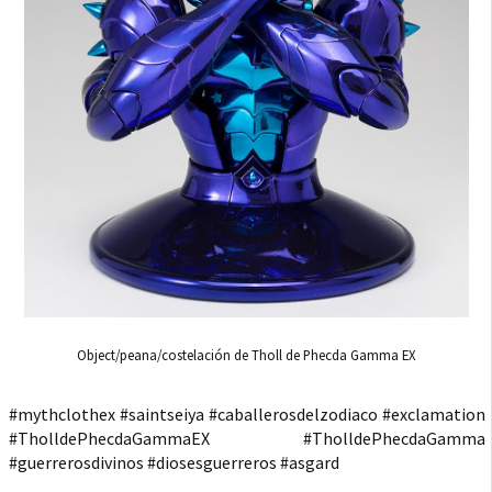
Object/peana/costelación de Tholl de Phecda Gamma EX
#mythclothex #saintseiya #caballerosdelzodiaco #exclamation
#TholldePhecdaGammaEX #TholldePhecdaGamma
#guerrerosdivinos #diosesguerreros #asgard