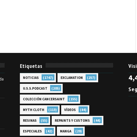
Etiquetas
Vis
4,
(1747)
(257)
NOTICIAS
EXCLAMATION
da
Seg
(205)
U.S.S.PODCAST
(155)
COLECCIÓN CANCERSAINT
(113)
(84)
MYTH CLOTH
VÍDEOS
(55)
(44)
RESINAS
REPAINTS Y CUSTOMS
(42)
(29)
ESPECIALES
MANGA