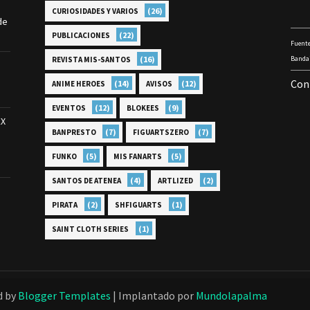
(26)
CURIOSIDADES Y VARIOS
de
(22)
PUBLICACIONES
Fuente
(16)
Bandai
REVISTA MIS-SANTOS
Con
(14)
(12)
ANIME HEROES
AVISOS
(12)
(9)
EVENTOS
BLOKEES
EX
(7)
(7)
BANPRESTO
FIGUARTSZERO
(5)
(5)
FUNKO
MIS FANARTS
(4)
(2)
SANTOS DE ATENEA
ARTLIZED
(2)
(1)
PIRATA
SHFIGUARTS
(1)
SAINT CLOTH SERIES
d by
Blogger Templates
| Implantado por
Mundolapalma