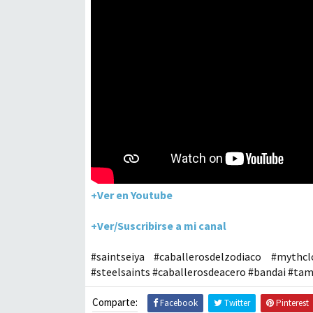
+Ver en Youtube
+Ver/Suscribirse a mi canal
#saintseiya #caballerosdelzodiaco #mythc
#steelsaints #caballerosdeacero #bandai #tam
Comparte:
Facebook
Twitter
Pinterest