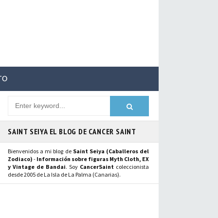
TO
SAINT SEIYA EL BLOG DE CANCER SAINT
Bienvenidos a mi blog de
Saint Seiya (Caballeros del
Zodiaco)
-
Información sobre figuras Myth Cloth, EX
y Vintage de Bandai
. Soy
CancerSaint
coleccionista
desde 2005 de La Isla de La Palma (Canarias).