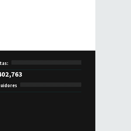
itas:
402,763
uidores