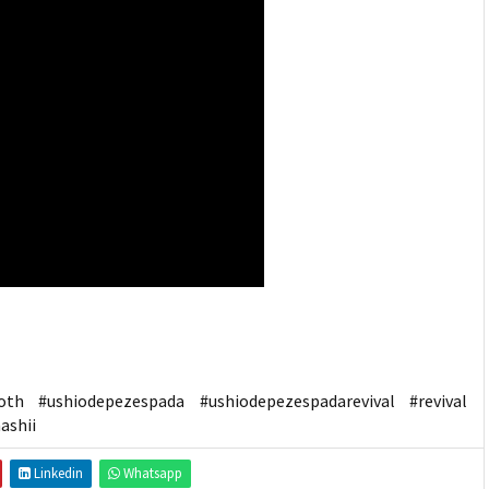
loth #ushiodepezespada #ushiodepezespadarevival #revival
ashii
Linkedin
Whatsapp