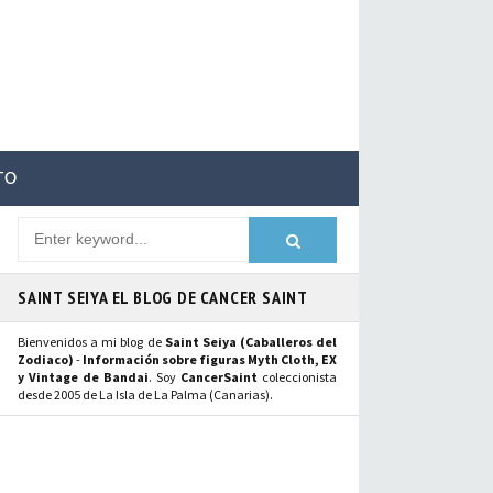
TO
SAINT SEIYA EL BLOG DE CANCER SAINT
Bienvenidos a mi blog de
Saint Seiya (Caballeros del
Zodiaco)
-
Información sobre figuras Myth Cloth, EX
y Vintage de Bandai
. Soy
CancerSaint
coleccionista
desde 2005 de La Isla de La Palma (Canarias).