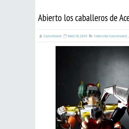
Abierto los caballeros de Ac
CancerSaint
Abril 19, 2019
Colección Cancersaint
,