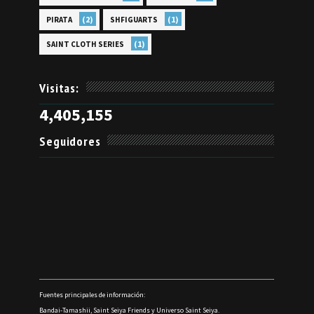
(2)
(1)
PIRATA
SHFIGUARTS
(1)
SAINT CLOTH SERIES
Visitas:
4,405,155
Seguidores
Fuentes principales de información:
Bandai-Tamashii, Saint Seiya Friends y Universo Saint Seiya.