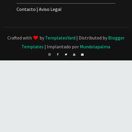
Contacto
|
Aviso Legal
Crafted with
by
TemplatesYard
| Distributed by
Blogger
Templates
| Implantado por
Mundolapalma