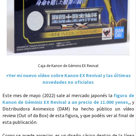
Caja de Kanon de Géminis EX Revival
+Ver mi nuevo vídeo sobre Kanon EX Revival y las últimas
novedades no oficiales
Este mes de mayo (2022) sale al mercado japonés la
figura de
Kanon de Géminis EX Revival a un precio de 11.000 yenes,
, y
Distribuidora Animexico (DAM) ha hecho público un vídeo
review (Out of da Box) de esta figura, y que podéis ver al final de
esta publicación.
Como se puede apreciar, es un diseño cásico dentro de la línea