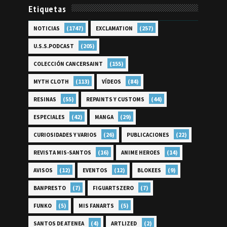
Etiquetas
(1747)
(257)
NOTICIAS
EXCLAMATION
(205)
U.S.S.PODCAST
(155)
COLECCIÓN CANCERSAINT
(113)
(84)
MYTH CLOTH
VÍDEOS
(55)
(44)
RESINAS
REPAINTS Y CUSTOMS
(42)
(29)
ESPECIALES
MANGA
(26)
(22)
CURIOSIDADES Y VARIOS
PUBLICACIONES
(16)
(14)
REVISTA MIS-SANTOS
ANIME HEROES
(12)
(12)
(9)
AVISOS
EVENTOS
BLOKEES
(7)
(7)
BANPRESTO
FIGUARTSZERO
(5)
(5)
FUNKO
MIS FANARTS
(4)
(2)
SANTOS DE ATENEA
ARTLIZED