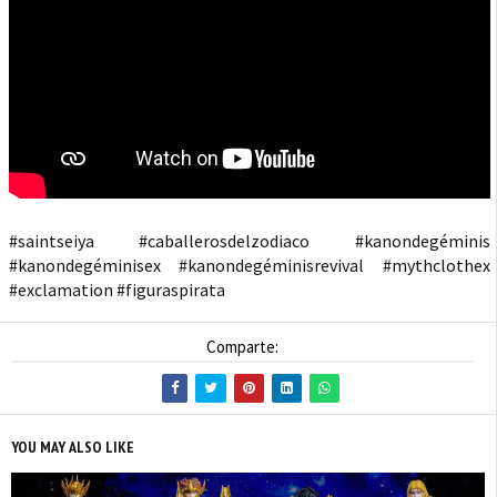
#saintseiya #caballerosdelzodiaco #kanondegéminis
#kanondegéminisex #kanondegéminisrevival #mythclothex
#exclamation #figuraspirata
Comparte:
YOU MAY ALSO LIKE