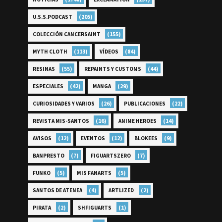
(205)
U.S.S.PODCAST
(155)
COLECCIÓN CANCERSAINT
(113)
(84)
MYTH CLOTH
VÍDEOS
(55)
(44)
RESINAS
REPAINTS Y CUSTOMS
(42)
(29)
ESPECIALES
MANGA
(26)
(22)
CURIOSIDADES Y VARIOS
PUBLICACIONES
(16)
(14)
REVISTA MIS-SANTOS
ANIME HEROES
(12)
(12)
(9)
AVISOS
EVENTOS
BLOKEES
(7)
(7)
BANPRESTO
FIGUARTSZERO
(5)
(5)
FUNKO
MIS FANARTS
(4)
(2)
SANTOS DE ATENEA
ARTLIZED
(2)
(1)
PIRATA
SHFIGUARTS