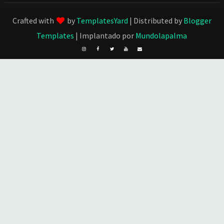
Crafted with
by
TemplatesYard
| Distributed by
Blogger
Templates
| Implantado por
Mundolapalma