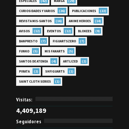
(42)
(29)
ESPECIALES
MANGA
(26)
(22)
CURIOSIDADES Y VARIOS
PUBLICACIONES
(16)
(14)
REVISTA MIS-SANTOS
ANIME HEROES
(12)
(12)
(9)
AVISOS
EVENTOS
BLOKEES
(7)
(7)
BANPRESTO
FIGUARTSZERO
(5)
(5)
FUNKO
MIS FANARTS
(4)
(2)
SANTOS DE ATENEA
ARTLIZED
(2)
(1)
PIRATA
SHFIGUARTS
(1)
SAINT CLOTH SERIES
Visitas:
4,409,189
Seguidores