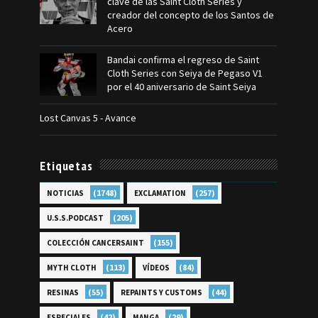
clave de las Saint Cloth Series y
creador del concepto de los Santos de
Acero
Bandai confirma el regreso de Saint
Cloth Series con Seiya de Pegaso V1
por el 40 aniversario de Saint Seiya
Lost Canvas 5 - Avance
Etiquetas
(1748)
(257)
NOTICIAS
EXCLAMATION
(205)
U.S.S.PODCAST
(155)
COLECCIÓN CANCERSAINT
(113)
(84)
MYTH CLOTH
VÍDEOS
(55)
(44)
RESINAS
REPAINTS Y CUSTOMS
(42)
(29)
ESPECIALES
MANGA