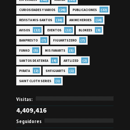
(26)
(22)
CURIOSIDADES Y VARIOS
PUBLICACIONES
(16)
(14)
REVISTA MIS-SANTOS
ANIME HEROES
(12)
(12)
(9)
AVISOS
EVENTOS
BLOKEES
(7)
(7)
BANPRESTO
FIGUARTSZERO
(5)
(5)
FUNKO
MIS FANARTS
(4)
(2)
SANTOS DE ATENEA
ARTLIZED
(2)
(1)
PIRATA
SHFIGUARTS
(1)
SAINT CLOTH SERIES
Visitas:
4,409,416
Seguidores