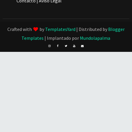
Contacto
|
Aviso Legal
Crafted with
by
TemplatesYard
| Distributed by
Blogger
Templates
| Implantado por
Mundolapalma