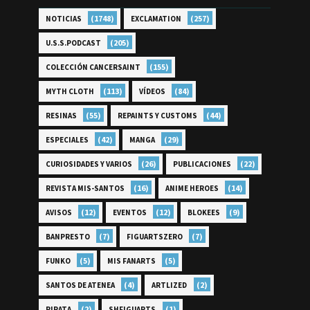
(1748)
(257)
NOTICIAS
EXCLAMATION
(205)
U.S.S.PODCAST
(155)
COLECCIÓN CANCERSAINT
(113)
(84)
MYTH CLOTH
VÍDEOS
(55)
(44)
RESINAS
REPAINTS Y CUSTOMS
(42)
(29)
ESPECIALES
MANGA
(26)
(22)
CURIOSIDADES Y VARIOS
PUBLICACIONES
(16)
(14)
REVISTA MIS-SANTOS
ANIME HEROES
(12)
(12)
(9)
AVISOS
EVENTOS
BLOKEES
(7)
(7)
BANPRESTO
FIGUARTSZERO
(5)
(5)
FUNKO
MIS FANARTS
(4)
(2)
SANTOS DE ATENEA
ARTLIZED
(2)
(1)
PIRATA
SHFIGUARTS