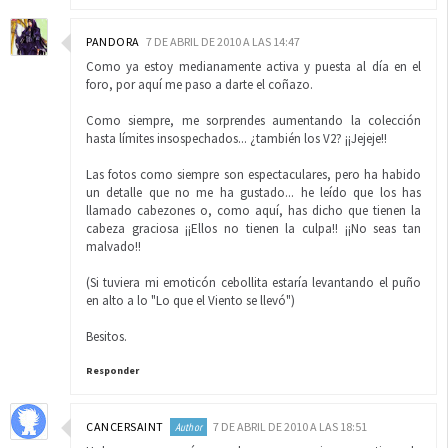
PANDORA
7 DE ABRIL DE 2010 A LAS 14:47
Como ya estoy medianamente activa y puesta al día en el
foro, por aquí me paso a darte el coñazo.
Como siempre, me sorprendes aumentando la colección
hasta límites insospechados... ¿también los V2? ¡¡Jejeje!!
Las fotos como siempre son espectaculares, pero ha habido
un detalle que no me ha gustado... he leído que los has
llamado cabezones o, como aquí, has dicho que tienen la
cabeza graciosa ¡¡Ellos no tienen la culpa!! ¡¡No seas tan
malvado!!
(Si tuviera mi emoticón cebollita estaría levantando el puño
en alto a lo "Lo que el Viento se llevó")
Besitos.
Responder
CANCERSAINT
7 DE ABRIL DE 2010 A LAS 18:51