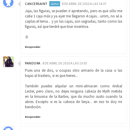
CANCERSAINT
8 DE ABRIL DE 2010 A LAS 14:37
Jaja, las figuras, se pueden ir apretando, pero es que sólo me
cabe 1 caja más y ya ayer me llegaron 4 cajas... umm, no sé si
captas el tema... y yo las cajas, son sagradas, tanto como las
figuras, así que tendré que tirar inventiva.
:D
Responder
PANDORA
8 DE ABRIL DE 2010 A LAS 15:03
Pues una de dos, u ocupas otro armario de la casa o las
bajas al trastero, si es que tienes...
También puedes alquilar un mini-almacen como Anibal
Lecter, pero claro, no dejes ninguna cabeza de Myth metida
en la limusina de la Barbie, que da mucho susto cuando la
abres. Excepto si es la cabeza de Seiya... en eso te doy mi
bendición.
Responder