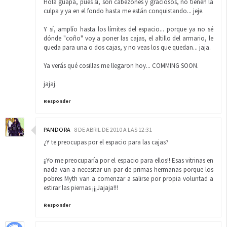
Hola guapa, pues sí, son cabezones y graciosos, no tienen la
culpa y ya en el fondo hasta me están conquistando... jeje.
Y sí, amplío hasta los límites del espacio... porque ya no sé
dónde "coño" voy a poner las cajas, el altillo del armario, le
queda para una o dos cajas, y no veas los que quedan... jaja.
Ya verás qué cosillas me llegaron hoy... COMMING SOON.
jajaj.
Responder
PANDORA
8 DE ABRIL DE 2010 A LAS 12:31
¿Y te preocupas por el espacio para las cajas?
¡¡Yo me preocuparía por el espacio para ellos!! Esas vitrinas en
nada van a necesitar un par de primas hermanas porque los
pobres Myth van a comenzar a salirse por propia voluntad a
estirar las piernas ¡¡¡Jajaja!!!
Responder