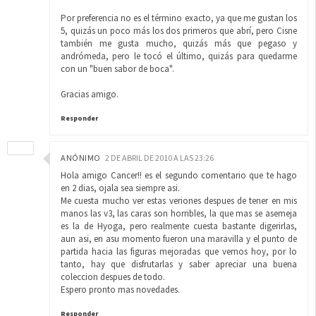
Por preferencia no es el término exacto, ya que me gustan los
5, quizás un poco más los dos primeros que abrí, pero Cisne
también me gusta mucho, quizás más que pegaso y
andrómeda, pero le tocó el último, quizás para quedarme
con un "buen sabor de boca".
Gracias amigo.
Responder
ANÓNIMO
2 DE ABRIL DE 2010 A LAS 23:26
Hola amigo Cancer!! es el segundo comentario que te hago
en 2 dias, ojala sea siempre asi.
Me cuesta mucho ver estas veriones despues de tener en mis
manos las v3, las caras son horribles, la que mas se asemeja
es la de Hyoga, pero realmente cuesta bastante digerirlas,
aun asi, en asu momento fueron una maravilla y el punto de
partida hacia las figuras mejoradas que vemos hoy, por lo
tanto, hay que disfrutarlas y saber apreciar una buena
coleccion despues de todo.
Espero pronto mas novedades.
Responder