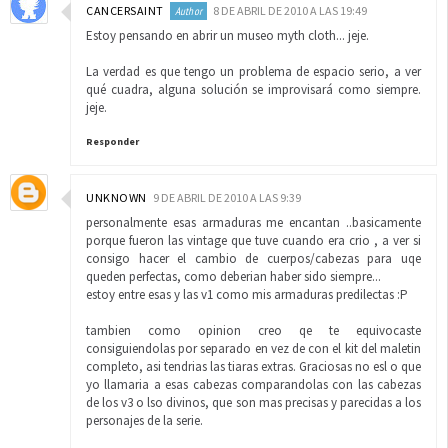
CANCERSAINT
8 DE ABRIL DE 2010 A LAS 19:49
Estoy pensando en abrir un museo myth cloth... jeje.
La verdad es que tengo un problema de espacio serio, a ver
qué cuadra, alguna solución se improvisará como siempre.
jeje.
Responder
UNKNOWN
9 DE ABRIL DE 2010 A LAS 9:39
personalmente esas armaduras me encantan ..basicamente
porque fueron las vintage que tuve cuando era crio , a ver si
consigo hacer el cambio de cuerpos/cabezas para uqe
queden perfectas, como deberian haber sido siempre...
estoy entre esas y las v1 como mis armaduras predilectas :P
tambien como opinion creo qe te equivocaste
consiguiendolas por separado en vez de con el kit del maletin
completo, asi tendrias las tiaras extras. Graciosas no esl o que
yo llamaria a esas cabezas comparandolas con las cabezas
de los v3 o lso divinos, que son mas precisas y parecidas a los
personajes de la serie.