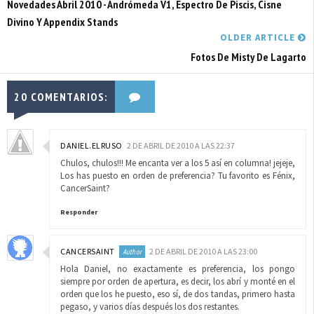
Novedades Abril 2010 - Andrómeda V1, Espectro De Piscis, Cisne
Divino Y Appendix Stands
OLDER ARTICLE
Fotos De Misty De Lagarto
20 COMENTARIOS:
DANIEL.ELRUSO
2 DE ABRIL DE 2010 A LAS 22:37
Chulos, chulos!!! Me encanta ver a los 5 así en columna! jejeje,
Los has puesto en orden de preferencia? Tu favorito es Fénix,
CancerSaint?
Responder
CANCERSAINT
2 DE ABRIL DE 2010 A LAS 23:00
Hola Daniel, no exactamente es preferencia, los pongo
siempre por orden de apertura, es decir, los abrí y monté en el
orden que los he puesto, eso sí, de dos tandas, primero hasta
pegaso, y varios días después los dos restantes.