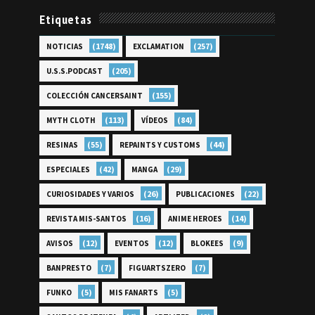
Etiquetas
(1748)
(257)
NOTICIAS
EXCLAMATION
(205)
U.S.S.PODCAST
(155)
COLECCIÓN CANCERSAINT
(113)
(84)
MYTH CLOTH
VÍDEOS
(55)
(44)
RESINAS
REPAINTS Y CUSTOMS
(42)
(29)
ESPECIALES
MANGA
(26)
(22)
CURIOSIDADES Y VARIOS
PUBLICACIONES
(16)
(14)
REVISTA MIS-SANTOS
ANIME HEROES
(12)
(12)
(9)
AVISOS
EVENTOS
BLOKEES
(7)
(7)
BANPRESTO
FIGUARTSZERO
(5)
(5)
FUNKO
MIS FANARTS