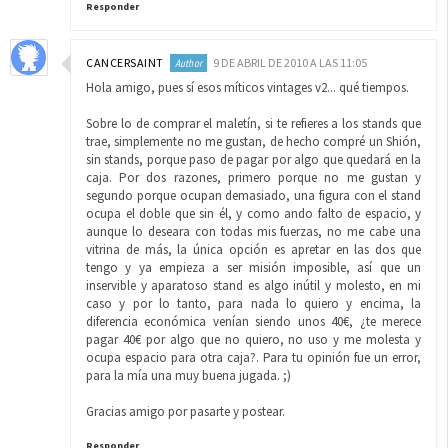
Responder
CANCERSAINT
9 DE ABRIL DE 2010 A LAS 11:05
Hola amigo, pues sí esos míticos vintages v2... qué tiempos.
Sobre lo de comprar el maletín, si te refieres a los stands que
trae, simplemente no me gustan, de hecho compré un Shión,
sin stands, porque paso de pagar por algo que quedará en la
caja. Por dos razones, primero porque no me gustan y
segundo porque ocupan demasiado, una figura con el stand
ocupa el doble que sin él, y como ando falto de espacio, y
aunque lo deseara con todas mis fuerzas, no me cabe una
vitrina de más, la única opción es apretar en las dos que
tengo y ya empieza a ser misión imposible, así que un
inservible y aparatoso stand es algo inútil y molesto, en mi
caso y por lo tanto, para nada lo quiero y encima, la
diferencia económica venían siendo unos 40€, ¿te merece
pagar 40€ por algo que no quiero, no uso y me molesta y
ocupa espacio para otra caja?. Para tu opinión fue un error,
para la mía una muy buena jugada. ;)
Gracias amigo por pasarte y postear.
Responder