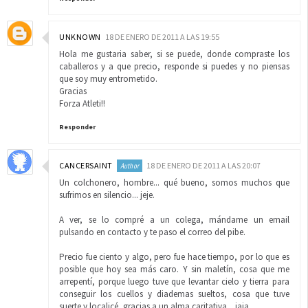
UNKNOWN
18 DE ENERO DE 2011 A LAS 19:55
Hola me gustaria saber, si se puede, donde compraste los
caballeros y a que precio, responde si puedes y no piensas
que soy muy entrometido.
Gracias
Forza Atleti!!
Responder
CANCERSAINT
18 DE ENERO DE 2011 A LAS 20:07
Un colchonero, hombre... qué bueno, somos muchos que
sufrimos en silencio... jeje.
A ver, se lo compré a un colega, mándame un email
pulsando en contacto y te paso el correo del pibe.
Precio fue ciento y algo, pero fue hace tiempo, por lo que es
posible que hoy sea más caro. Y sin maletín, cosa que me
arrepentí, porque luego tuve que levantar cielo y tierra para
conseguir los cuellos y diademas sueltos, cosa que tuve
suerte y localicé, gracias a un alma caritativa... jaja.