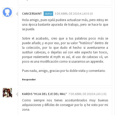
CANCERSAINT
3 DE ABRIL DE 2010 A LAS 0:10
Hola amigo, pues ojalá pudiera actualizar más, pero estoy en
una época bastante apurada de trabajo, pero se hace lo que
se puede.
Sobre el acabado, creo que a tus palabras poco más se
puede añadir, y es por eso, por su valor "histórico" dentro de
la colección, por lo que dudo el hecho si aventurarme a
sustituir cabezas, o dejarlas así con este aspecto tan tosco,
porque realemente el myth es así, el uso de cabezas v3, un
poco es una modificación como si usaramos un appendix.
Pues nada, amigo, gracias por tu doble visita y comentario.
Responder
KARDIS "HIJA DEL EJE DEL MAL"
7 DE ABRIL DE 2010 A LAS 1:01
Como siempre nos tienes acostumbrados muy buenas
adquisiciones y difíciles de conseguir por lo q he visto por mi
zona.