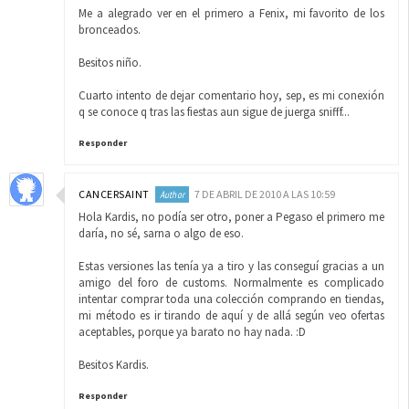
Me a alegrado ver en el primero a Fenix, mi favorito de los
bronceados.
Besitos niño.
Cuarto intento de dejar comentario hoy, sep, es mi conexión
q se conoce q tras las fiestas aun sigue de juerga snifff...
Responder
CANCERSAINT
7 DE ABRIL DE 2010 A LAS 10:59
Hola Kardis, no podía ser otro, poner a Pegaso el primero me
daría, no sé, sarna o algo de eso.
Estas versiones las tenía ya a tiro y las conseguí gracias a un
amigo del foro de customs. Normalmente es complicado
intentar comprar toda una colección comprando en tiendas,
mi método es ir tirando de aquí y de allá según veo ofertas
aceptables, porque ya barato no hay nada. :D
Besitos Kardis.
Responder