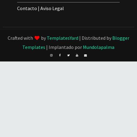
Contacto
|
Aviso Legal
Crafted with
by
TemplatesYard
| Distributed by
Blogger
Templates
| Implantado por
Mundolapalma