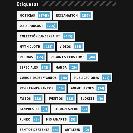
Etiquetas
(1748)
(257)
NOTICIAS
EXCLAMATION
(205)
U.S.S.PODCAST
(155)
COLECCIÓN CANCERSAINT
(113)
(84)
MYTH CLOTH
VÍDEOS
(55)
(44)
RESINAS
REPAINTS Y CUSTOMS
(42)
(29)
ESPECIALES
MANGA
(26)
(22)
CURIOSIDADES Y VARIOS
PUBLICACIONES
(16)
(14)
REVISTA MIS-SANTOS
ANIME HEROES
(12)
(12)
(9)
AVISOS
EVENTOS
BLOKEES
(7)
(7)
BANPRESTO
FIGUARTSZERO
(5)
(5)
FUNKO
MIS FANARTS
(4)
(2)
SANTOS DE ATENEA
ARTLIZED