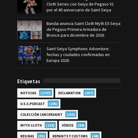
Cloth Series con Seiya de Pegaso V1
por el 40 aniversario de Saint Seiya
Bandai anuncia Saint Cloth Myth EX Seiya
de Pegaso Primera Armadura de
Bronce para diciembre de 2026
Saint Seiya Symphonic Adventure:
fechas y ciudades confirmadas en
Europa 2026
Etiquetas
(1747)
(257)
NOTICIAS
EXCLAMATION
(205)
U.S.S.PODCAST
(155)
COLECCIÓN CANCERSAINT
(113)
(84)
MYTH CLOTH
VÍDEOS
(55)
(44)
RESINAS
REPAINTS Y CUSTOMS