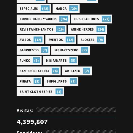
(42)
(29)
ESPECIALES
MANGA
(26)
(22)
CURIOSIDADES Y VARIOS
PUBLICACIONES
(16)
(14)
REVISTA MIS-SANTOS
ANIME HEROES
(12)
(12)
(9)
AVISOS
EVENTOS
BLOKEES
(7)
(7)
BANPRESTO
FIGUARTSZERO
(5)
(5)
FUNKO
MIS FANARTS
(4)
(2)
SANTOS DE ATENEA
ARTLIZED
(2)
(1)
PIRATA
SHFIGUARTS
(1)
SAINT CLOTH SERIES
Visitas:
4,399,807
Seguidores