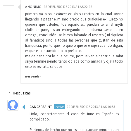
ANÓNIMO
28 DE ENERO DE 2013 A LAS 22:28
primero va a salir cáncer ex sin su rostro en la cual sonríe
llegando a pagar el mismo precio que cualquier ex, luego no
quieren que ustedes, los españoles, puedan tener el myth
cloth de june, están entregando una pésima serie de en
omega, conclusión, se le esta faltando el respeto ( ni siquiera
al fanatico) sino a todas las personas que gustan de esta
franquicia, por lo que no quiero que se enojen cuando digan,
es que el consumido no lo prefieren.
me da pena por lo que ocurre, porque van a hacer que saint
seiya termine siendo tanto odiada como amada y ojala todo
esto se revierte. saludos
Responder
Respuestas
CANCERSAINT
29 DE ENERO DE 2013 A LAS 10:33
Hola, concretamente el caso de June en España es
complicado.
Partimos del hecho que no es un personaje principal, un