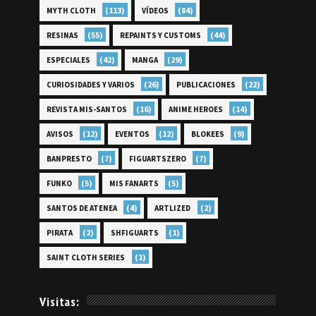
(113)
(84)
MYTH CLOTH
VÍDEOS
(55)
(44)
RESINAS
REPAINTS Y CUSTOMS
(42)
(29)
ESPECIALES
MANGA
(26)
(22)
CURIOSIDADES Y VARIOS
PUBLICACIONES
(16)
(14)
REVISTA MIS-SANTOS
ANIME HEROES
(12)
(12)
(9)
AVISOS
EVENTOS
BLOKEES
(7)
(7)
BANPRESTO
FIGUARTSZERO
(5)
(5)
FUNKO
MIS FANARTS
(4)
(2)
SANTOS DE ATENEA
ARTLIZED
(2)
(1)
PIRATA
SHFIGUARTS
(1)
SAINT CLOTH SERIES
Visitas: