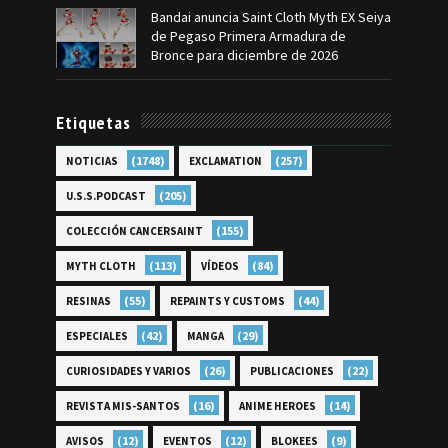
Bandai anuncia Saint Cloth Myth EX Seiya
de Pegaso Primera Armadura de
Bronce para diciembre de 2026
Etiquetas
(1748)
(257)
NOTICIAS
EXCLAMATION
(205)
U.S.S.PODCAST
(155)
COLECCIÓN CANCERSAINT
(113)
(84)
MYTH CLOTH
VÍDEOS
(55)
(44)
RESINAS
REPAINTS Y CUSTOMS
(42)
(29)
ESPECIALES
MANGA
(26)
(22)
CURIOSIDADES Y VARIOS
PUBLICACIONES
(16)
(14)
REVISTA MIS-SANTOS
ANIME HEROES
(12)
(12)
(9)
AVISOS
EVENTOS
BLOKEES