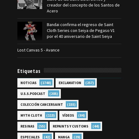
creador del concepto de los Santos de
Acero
Bandai confirma el regreso de Saint
Cloth Series con Seiya de Pegaso V1
por el 40 aniversario de Saint Seiya
Lost Canvas 5 - Avance
Etiquetas
(1748)
(257)
NOTICIAS
EXCLAMATION
(205)
U.S.S.PODCAST
(155)
COLECCIÓN CANCERSAINT
(113)
(84)
MYTH CLOTH
VÍDEOS
(55)
(44)
RESINAS
REPAINTS Y CUSTOMS
(42)
(29)
ESPECIALES
MANGA