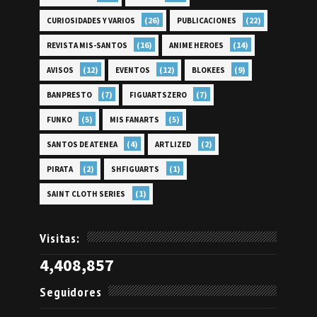
(26)
(22)
CURIOSIDADES Y VARIOS
PUBLICACIONES
(16)
(14)
REVISTA MIS-SANTOS
ANIME HEROES
(12)
(12)
(9)
AVISOS
EVENTOS
BLOKEES
(7)
(7)
BANPRESTO
FIGUARTSZERO
(5)
(5)
FUNKO
MIS FANARTS
(4)
(2)
SANTOS DE ATENEA
ARTLIZED
(2)
(1)
PIRATA
SHFIGUARTS
(1)
SAINT CLOTH SERIES
Visitas:
4,408,857
Seguidores