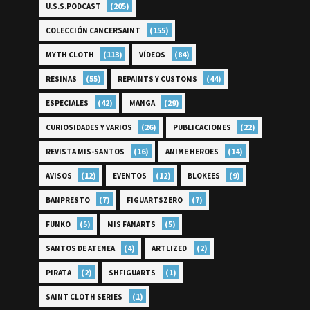
(205)
U.S.S.PODCAST
(155)
COLECCIÓN CANCERSAINT
(113)
(84)
MYTH CLOTH
VÍDEOS
(55)
(44)
RESINAS
REPAINTS Y CUSTOMS
(42)
(29)
ESPECIALES
MANGA
(26)
(22)
CURIOSIDADES Y VARIOS
PUBLICACIONES
(16)
(14)
REVISTA MIS-SANTOS
ANIME HEROES
(12)
(12)
(9)
AVISOS
EVENTOS
BLOKEES
(7)
(7)
BANPRESTO
FIGUARTSZERO
(5)
(5)
FUNKO
MIS FANARTS
(4)
(2)
SANTOS DE ATENEA
ARTLIZED
(2)
(1)
PIRATA
SHFIGUARTS
(1)
SAINT CLOTH SERIES