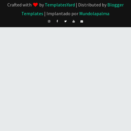
Crafted with
by
TemplatesYard
| Distributed by
Blogger
Templates
| Implantado por
Mundolapalma