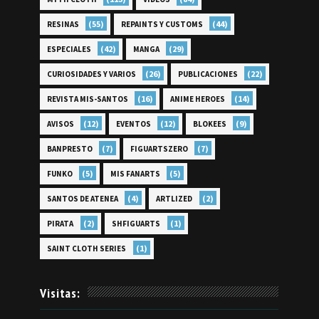
(55)
(44)
RESINAS
REPAINTS Y CUSTOMS
(42)
(29)
ESPECIALES
MANGA
(26)
(22)
CURIOSIDADES Y VARIOS
PUBLICACIONES
(16)
(14)
REVISTA MIS-SANTOS
ANIME HEROES
(12)
(12)
(9)
AVISOS
EVENTOS
BLOKEES
(7)
(7)
BANPRESTO
FIGUARTSZERO
(5)
(5)
FUNKO
MIS FANARTS
(4)
(2)
SANTOS DE ATENEA
ARTLIZED
(2)
(1)
PIRATA
SHFIGUARTS
(1)
SAINT CLOTH SERIES
Visitas: