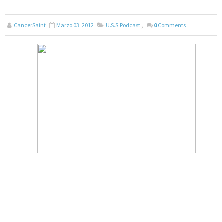
CancerSaint
Marzo 03, 2012
U.S.S.Podcast
,
0
Comments