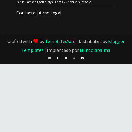
Bandai-Tamashii, Saint Seiya Friends y Universo Saint Seiya.
Contacto
|
Aviso Legal
Crafted with
by
TemplatesYard
| Distributed by
Blogger
Templates
| Implantado por
Mundolapalma