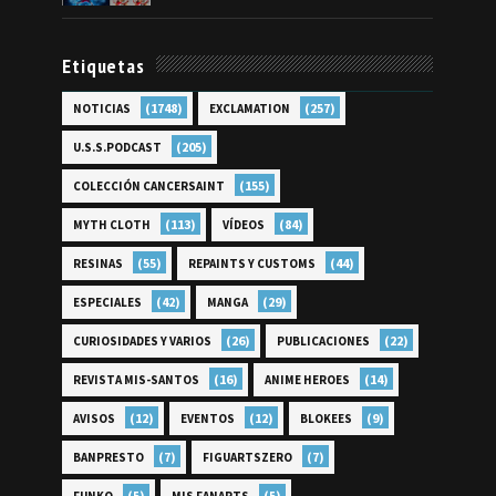
Etiquetas
(1748)
(257)
NOTICIAS
EXCLAMATION
(205)
U.S.S.PODCAST
(155)
COLECCIÓN CANCERSAINT
(113)
(84)
MYTH CLOTH
VÍDEOS
(55)
(44)
RESINAS
REPAINTS Y CUSTOMS
(42)
(29)
ESPECIALES
MANGA
(26)
(22)
CURIOSIDADES Y VARIOS
PUBLICACIONES
(16)
(14)
REVISTA MIS-SANTOS
ANIME HEROES
(12)
(12)
(9)
AVISOS
EVENTOS
BLOKEES
(7)
(7)
BANPRESTO
FIGUARTSZERO
(5)
(5)