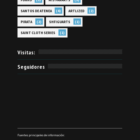
FUNKO
MIS FANARTS
(4)
(2)
SANTOS DE ATENEA
ARTLIZED
(2)
(1)
PIRATA
SHFIGUARTS
(1)
SAINT CLOTH SERIES
Visitas:
Seguidores
Fuentes principales de información: