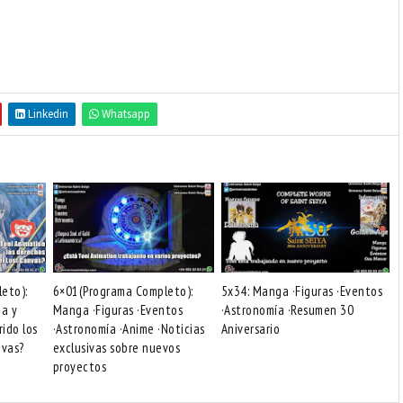
Linkedin
Whatsapp
eto):
6×01(Programa Completo):
5x34: Manga ·Figuras ·Eventos
na y
Manga ·Figuras ·Eventos
·Astronomía ·Resumen 30
rido los
·Astronomía ·Anime ·Noticias
Aniversario
nvas?
exclusivas sobre nuevos
proyectos