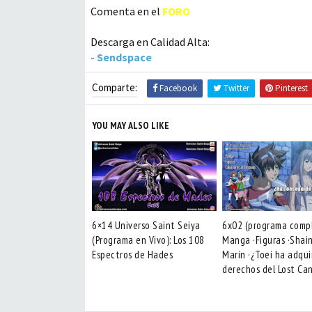
Comenta en el
FORO
Descarga en Calidad Alta:
- Sendspace
Comparte:
Facebook
Twitter
Pinterest
YOU MAY ALSO LIKE
6×14 Universo Saint Seiya
6x02 (programa compl
(Programa en Vivo): Los 108
Manga ·Figuras ·Shai
Espectros de Hades
Marin ·¿Toei ha adqui
derechos del Lost Ca