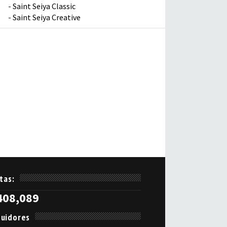
-
Saint Seiya Classic
-
Saint Seiya Creative
itas:
408,089
uidores