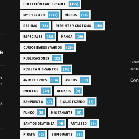
(155)
COLECCIÓN CANCERSAINT
(113)
(84)
MYTH CLOTH
VÍDEOS
(55)
(44)
RESINAS
REPAINTS Y CUSTOMS
(42)
(29)
ESPECIALES
MANGA
(26)
CURIOSIDADES Y VARIOS
de
(22)
PUBLICACIONES
Fuente
(16)
Bandai
REVISTA MIS-SANTOS
th
Con
(14)
(12)
ANIME HEROES
AVISOS
e
(12)
(9)
EVENTOS
BLOKEES
(7)
(7)
BANPRESTO
FIGUARTSZERO
EX
(5)
(5)
FUNKO
MIS FANARTS
(4)
(2)
SANTOS DE ATENEA
ARTLIZED
(2)
(1)
PIRATA
SHFIGUARTS