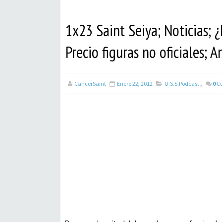
1x23 Saint Seiya; Noticias; 
Precio figuras no oficiales; A
CancerSaint
Enero 22, 2012
U.S.S.Podcast
,
0
C