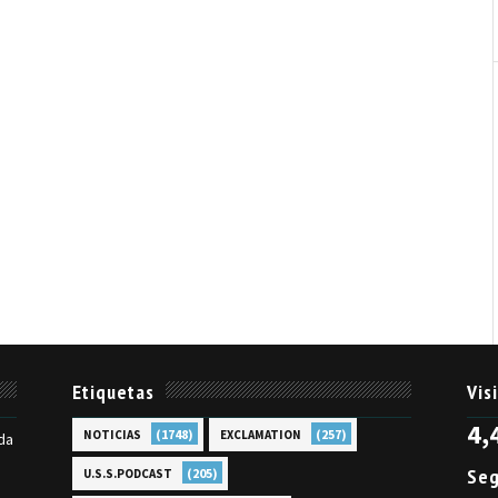
Etiquetas
Vis
4,
(1748)
(257)
NOTICIAS
EXCLAMATION
da
Seg
(205)
U.S.S.PODCAST