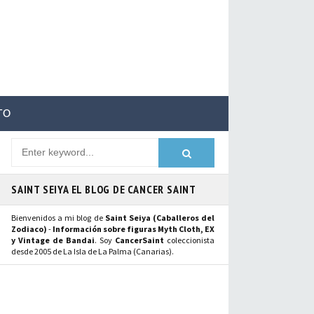
TO
SAINT SEIYA EL BLOG DE CANCER SAINT
Bienvenidos a mi blog de
Saint Seiya (Caballeros del
Zodiaco)
-
Información sobre figuras Myth Cloth, EX
y Vintage de Bandai
. Soy
CancerSaint
coleccionista
desde 2005 de La Isla de La Palma (Canarias).