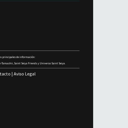
s principales de información:
-Tamashii, Saint Seiya Friends y Universo Saint Seiya.
tacto
|
Aviso Legal