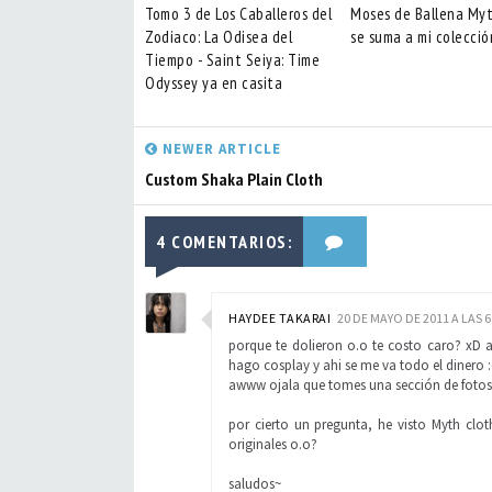
Tomo 3 de Los Caballeros del
Moses de Ballena Myt
Zodiaco: La Odisea del
se suma a mi colecció
Tiempo - Saint Seiya: Time
Odyssey ya en casita
NEWER ARTICLE
Custom Shaka Plain Cloth
4 COMENTARIOS:
HAYDEE TAKARAI
20 DE MAYO DE 2011 A LAS 6
porque te dolieron o.o te costo caro? xD
hago cosplay y ahi se me va todo el dinero :
awww ojala que tomes una sección de fotos *
por cierto un pregunta, he visto Myth clot
originales o.o?
saludos~