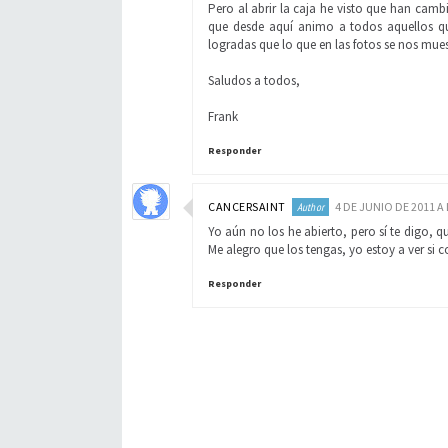
Pero al abrir la caja he visto que han camb
que desde aquí animo a todos aquellos qu
logradas que lo que en las fotos se nos mues
Saludos a todos,
Frank
Responder
CANCERSAINT
4 DE JUNIO DE 2011 A 
Yo aún no los he abierto, pero sí te digo,
Me alegro que los tengas, yo estoy a ver si c
Responder