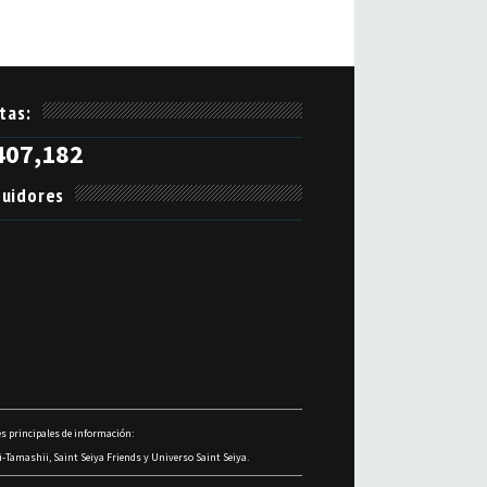
itas:
407,182
uidores
s principales de información:
-Tamashii, Saint Seiya Friends y Universo Saint Seiya.