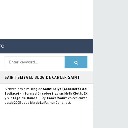
TO
SAINT SEIYA EL BLOG DE CANCER SAINT
Bienvenidos a mi blog de
Saint Seiya (Caballeros del
Zodiaco)
-
Información sobre figuras Myth Cloth, EX
y Vintage de Bandai
. Soy
CancerSaint
coleccionista
desde 2005 de La Isla de La Palma (Canarias).