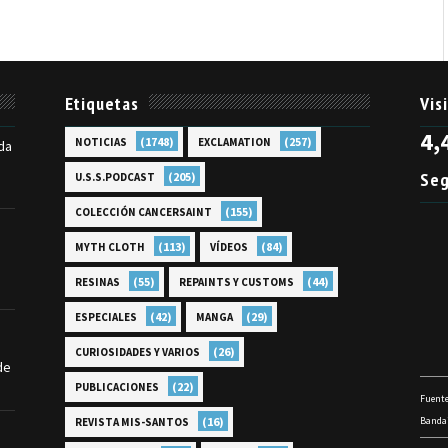
Etiquetas
Vis
4,
(1748)
(257)
NOTICIAS
EXCLAMATION
da
Seg
(205)
U.S.S.PODCAST
(155)
COLECCIÓN CANCERSAINT
(113)
(84)
MYTH CLOTH
VÍDEOS
(55)
(44)
RESINAS
REPAINTS Y CUSTOMS
(42)
(29)
ESPECIALES
MANGA
(26)
CURIOSIDADES Y VARIOS
de
(22)
PUBLICACIONES
Fuente
(16)
Bandai
REVISTA MIS-SANTOS