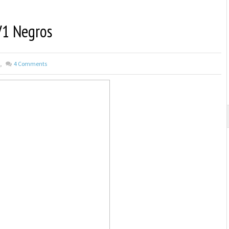
V1 Negros
,
4
Comments