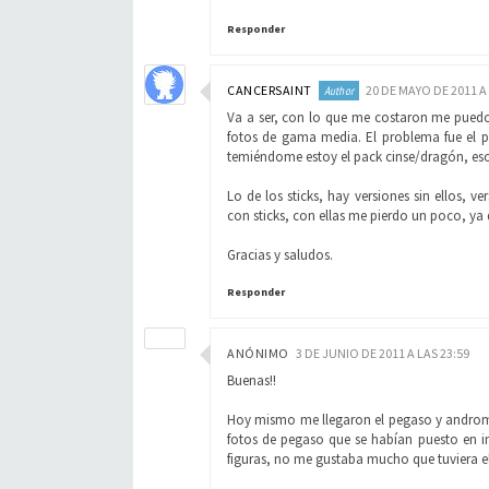
Responder
CANCERSAINT
20 DE MAYO DE 2011 A
Va a ser, con lo que me costaron me pued
fotos de gama media. El problema fue el 
temiéndome estoy el pack cinse/dragón, eso 
Lo de los sticks, hay versiones sin ellos, ve
con sticks, con ellas me pierdo un poco, ya 
Gracias y saludos.
Responder
ANÓNIMO
3 DE JUNIO DE 2011 A LAS 23:59
Buenas!!
Hoy mismo me llegaron el pegaso y andromed
fotos de pegaso que se habían puesto en in
figuras, no me gustaba mucho que tuviera el