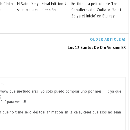
h Cloth
El Saint Seiya Final Edition 2
Recibida la película de "Los
n
se suma a mi colección
Caballeros del Zodiaco, Saint
Seiya el Inicio" en Blu-ray
OLDER ARTICLE
Los 12 Santos De Oro Versión EX
:05
 awww que suertudo eres!! yo solo puedo comprar uno por mes ;__; ya que
(
--* para verlas!!
h que no tiene sello del toei animation en la caja, crees que esos no sean