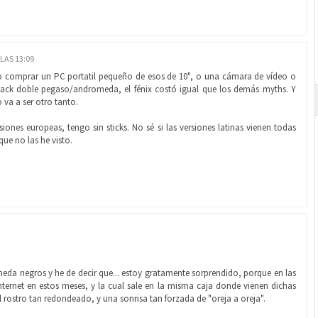
 LAS 13:09
o comprar un PC portatil pequeño de esos de 10", o una cámara de vídeo o
pack doble pegaso/andromeda, el fénix costó igual que los demás myths. Y
va a ser otro tanto.
rsiones europeas, tengo sin sticks. No sé si las versiones latinas vienen todas
que no las he visto.
a negros y he de decir que... estoy gratamente sorprendido, porque en las
ternet en estos meses, y la cual sale en la misma caja donde vienen dichas
 rostro tan redondeado, y una sonrisa tan forzada de "oreja a oreja".