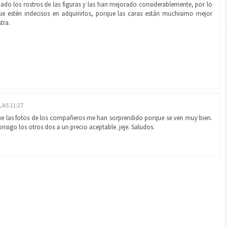
iado los rostros de las figuras y las han mejorado considerablemente, por lo
e estén indecisos en adquirirlos, porque las caras están muchisimo mejor
tra.
LAS 11:27
 que las fotos de los compañeros me han sorprendido porque se ven muy bien.
onsigo los otros dos a un precio aceptable. jeje. Saludos.