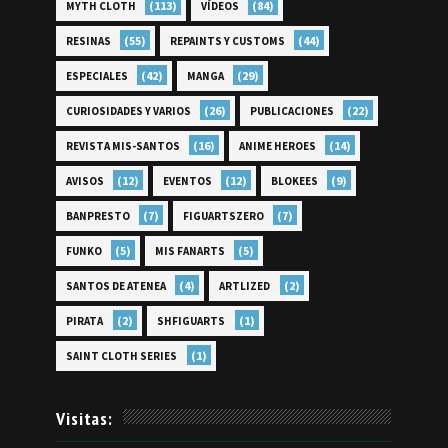
(113)
(84)
MYTH CLOTH
VÍDEOS
(55)
(44)
RESINAS
REPAINTS Y CUSTOMS
(42)
(29)
ESPECIALES
MANGA
(26)
(22)
CURIOSIDADES Y VARIOS
PUBLICACIONES
(16)
(14)
REVISTA MIS-SANTOS
ANIME HEROES
(12)
(12)
(9)
AVISOS
EVENTOS
BLOKEES
(7)
(7)
BANPRESTO
FIGUARTSZERO
(5)
(5)
FUNKO
MIS FANARTS
(4)
(2)
SANTOS DE ATENEA
ARTLIZED
(2)
(1)
PIRATA
SHFIGUARTS
(1)
SAINT CLOTH SERIES
Visitas: