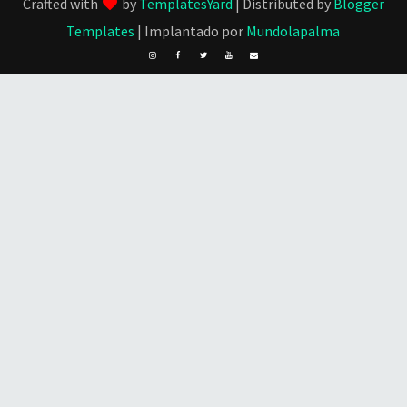
Crafted with
by
TemplatesYard
| Distributed by
Blogger
Templates
| Implantado por
Mundolapalma