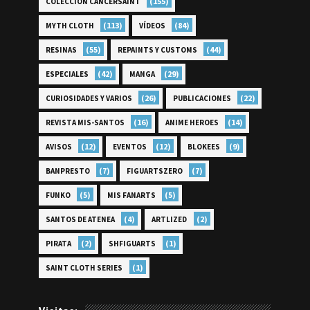
(155)
COLECCIÓN CANCERSAINT
(113)
(84)
MYTH CLOTH
VÍDEOS
(55)
(44)
RESINAS
REPAINTS Y CUSTOMS
(42)
(29)
ESPECIALES
MANGA
(26)
(22)
CURIOSIDADES Y VARIOS
PUBLICACIONES
(16)
(14)
REVISTA MIS-SANTOS
ANIME HEROES
(12)
(12)
(9)
AVISOS
EVENTOS
BLOKEES
(7)
(7)
BANPRESTO
FIGUARTSZERO
(5)
(5)
FUNKO
MIS FANARTS
(4)
(2)
SANTOS DE ATENEA
ARTLIZED
(2)
(1)
PIRATA
SHFIGUARTS
(1)
SAINT CLOTH SERIES