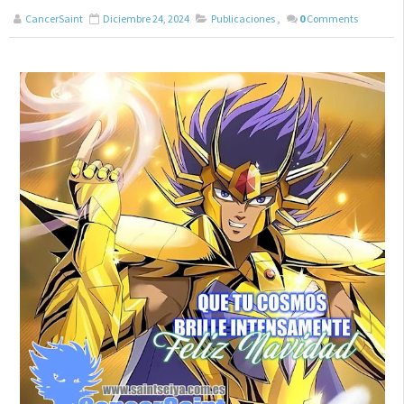
CancerSaint
Diciembre 24, 2024
Publicaciones
,
0
Comments