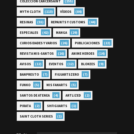
(155)
COLECCIÓN CANCERSAINT
(113)
(84)
MYTH CLOTH
VÍDEOS
(55)
(44)
RESINAS
REPAINTS Y CUSTOMS
(42)
(29)
ESPECIALES
MANGA
(26)
(22)
CURIOSIDADES Y VARIOS
PUBLICACIONES
(16)
(14)
REVISTA MIS-SANTOS
ANIME HEROES
(12)
(12)
(9)
AVISOS
EVENTOS
BLOKEES
(7)
(7)
BANPRESTO
FIGUARTSZERO
(5)
(5)
FUNKO
MIS FANARTS
(4)
(2)
SANTOS DE ATENEA
ARTLIZED
(2)
(1)
PIRATA
SHFIGUARTS
(1)
SAINT CLOTH SERIES