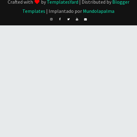
Crafted with
by
TemplatesYard
| Distributed by
Blogger
Templates
| Implantado por
Mundolapalma