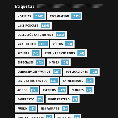
Etiquetas
(1748)
(257)
NOTICIAS
EXCLAMATION
(205)
U.S.S.PODCAST
(155)
COLECCIÓN CANCERSAINT
(113)
(84)
MYTH CLOTH
VÍDEOS
(55)
(44)
RESINAS
REPAINTS Y CUSTOMS
(42)
(29)
ESPECIALES
MANGA
(26)
(22)
CURIOSIDADES Y VARIOS
PUBLICACIONES
(16)
(14)
REVISTA MIS-SANTOS
ANIME HEROES
(12)
(12)
(9)
AVISOS
EVENTOS
BLOKEES
(7)
(7)
BANPRESTO
FIGUARTSZERO
(5)
(5)
FUNKO
MIS FANARTS
(4)
(2)
SANTOS DE ATENEA
ARTLIZED