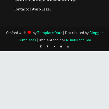
Bandai-Tamashii, Saint Seiya Friends y Universo Saint Seiya.
Contacto
|
Aviso Legal
Crafted with
by
TemplatesYard
| Distributed by
Blogger
Templates
| Implantado por
Mundolapalma