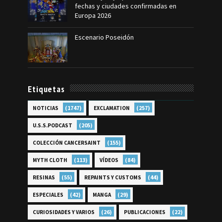
fechas y ciudades confirmadas en
Europa 2026
Escenario Poseidón
Etiquetas
(1747)
(257)
NOTICIAS
EXCLAMATION
(205)
U.S.S.PODCAST
(155)
COLECCIÓN CANCERSAINT
(113)
(84)
MYTH CLOTH
VÍDEOS
(55)
(44)
RESINAS
REPAINTS Y CUSTOMS
(42)
(29)
ESPECIALES
MANGA
(26)
(22)
CURIOSIDADES Y VARIOS
PUBLICACIONES