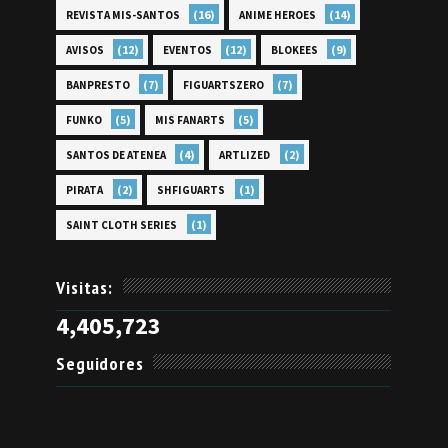
(16)
(14)
REVISTA MIS-SANTOS
ANIME HEROES
(12)
(12)
(9)
AVISOS
EVENTOS
BLOKEES
(7)
(7)
BANPRESTO
FIGUARTSZERO
(5)
(5)
FUNKO
MIS FANARTS
(4)
(2)
SANTOS DE ATENEA
ARTLIZED
(2)
(1)
PIRATA
SHFIGUARTS
(1)
SAINT CLOTH SERIES
Visitas:
4,405,723
Seguidores