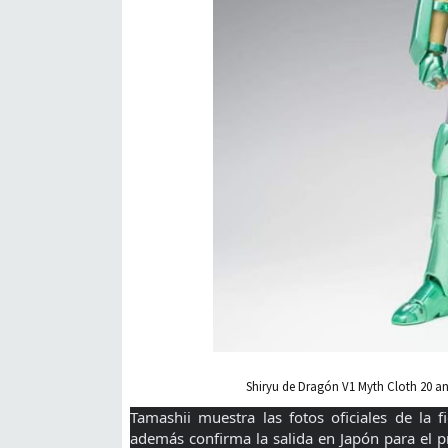
Shiryu de Dragón V1 Myth Cloth 20 ani
Tamashii muestra las fotos oficiales de la
además confirma la salida en Japón para el 