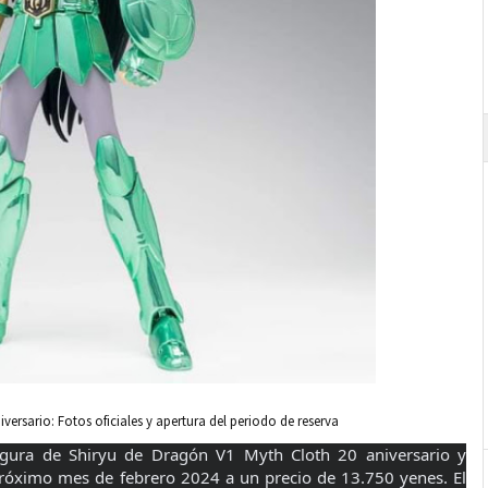
versario: Fotos oficiales y apertura del periodo de reserva
 figura de Shiryu de Dragón V1 Myth Cloth 20 aniversario y
próximo mes de febrero 2024 a un precio de 13.750 yenes. El