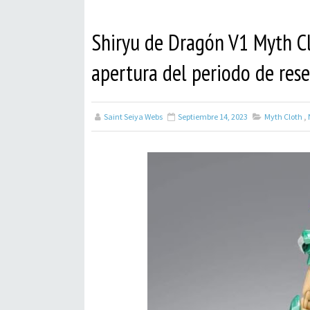
Shiryu de Dragón V1 Myth Clo
apertura del periodo de res
Saint Seiya Webs
Septiembre 14, 2023
Myth Cloth
,