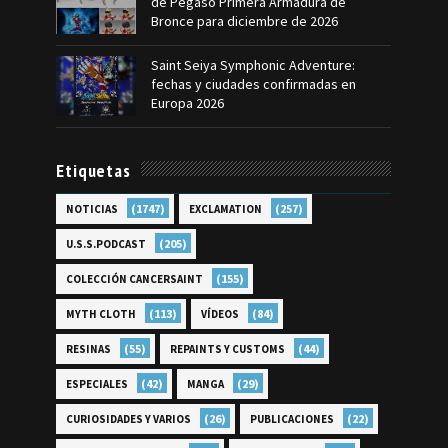
de Pegaso Primera Armadura de
Bronce para diciembre de 2026
Saint Seiya Symphonic Adventure:
fechas y ciudades confirmadas en
Europa 2026
Etiquetas
(1747)
(257)
NOTICIAS
EXCLAMATION
(205)
U.S.S.PODCAST
(155)
COLECCIÓN CANCERSAINT
(113)
(84)
MYTH CLOTH
VÍDEOS
(55)
(44)
RESINAS
REPAINTS Y CUSTOMS
(42)
(29)
ESPECIALES
MANGA
(26)
(22)
CURIOSIDADES Y VARIOS
PUBLICACIONES