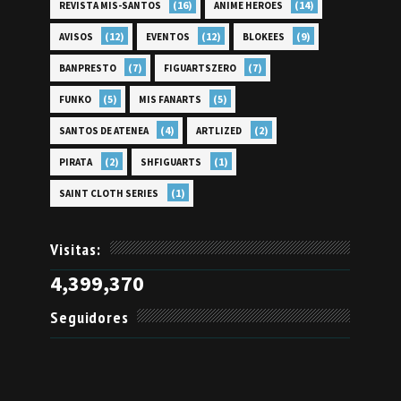
(16)
(14)
REVISTA MIS-SANTOS
ANIME HEROES
(12)
(12)
(9)
AVISOS
EVENTOS
BLOKEES
(7)
(7)
BANPRESTO
FIGUARTSZERO
(5)
(5)
FUNKO
MIS FANARTS
(4)
(2)
SANTOS DE ATENEA
ARTLIZED
(2)
(1)
PIRATA
SHFIGUARTS
(1)
SAINT CLOTH SERIES
Visitas:
4,399,370
Seguidores