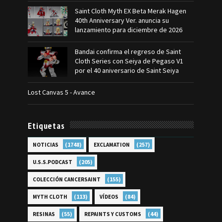
Saint Cloth Myth EX Beta Merak Hagen
40th Anniversary Ver. anuncia su
lanzamiento para diciembre de 2026
Bandai confirma el regreso de Saint
Cloth Series con Seiya de Pegaso V1
por el 40 aniversario de Saint Seiya
Lost Canvas 5 - Avance
Etiquetas
(1748)
(257)
NOTICIAS
EXCLAMATION
(205)
U.S.S.PODCAST
(155)
COLECCIÓN CANCERSAINT
(113)
(84)
MYTH CLOTH
VÍDEOS
(55)
(44)
RESINAS
REPAINTS Y CUSTOMS