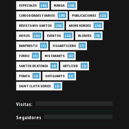
(42)
(29)
ESPECIALES
MANGA
(26)
(22)
CURIOSIDADES Y VARIOS
PUBLICACIONES
(16)
(14)
REVISTA MIS-SANTOS
ANIME HEROES
(12)
(12)
(9)
AVISOS
EVENTOS
BLOKEES
(7)
(7)
BANPRESTO
FIGUARTSZERO
(5)
(5)
FUNKO
MIS FANARTS
(4)
(2)
SANTOS DE ATENEA
ARTLIZED
(2)
(1)
PIRATA
SHFIGUARTS
(1)
SAINT CLOTH SERIES
Visitas:
Seguidores