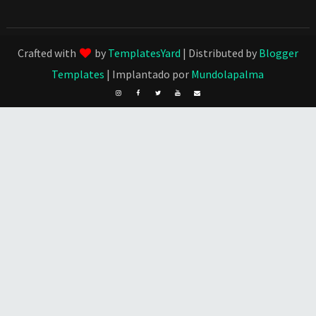
Crafted with
by
TemplatesYard
| Distributed by
Blogger
Templates
| Implantado por
Mundolapalma