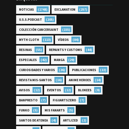
(1748)
(257)
NOTICIAS
EXCLAMATION
(205)
U.S.S.PODCAST
(155)
COLECCIÓN CANCERSAINT
(113)
(84)
MYTH CLOTH
VÍDEOS
(55)
(44)
RESINAS
REPAINTS Y CUSTOMS
(42)
(29)
ESPECIALES
MANGA
(26)
(22)
CURIOSIDADES Y VARIOS
PUBLICACIONES
(16)
(14)
REVISTA MIS-SANTOS
ANIME HEROES
(12)
(12)
(9)
AVISOS
EVENTOS
BLOKEES
(7)
(7)
BANPRESTO
FIGUARTSZERO
(5)
(5)
FUNKO
MIS FANARTS
(4)
(2)
SANTOS DE ATENEA
ARTLIZED