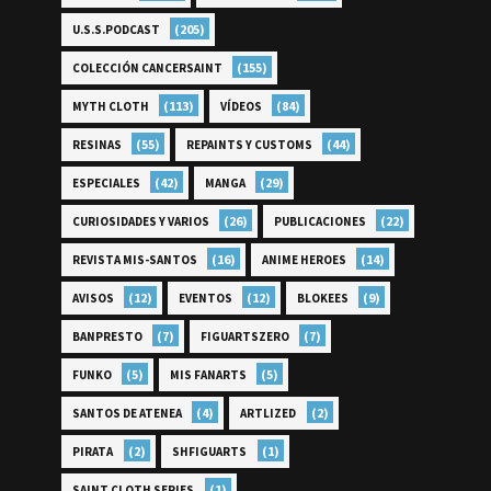
(205)
U.S.S.PODCAST
(155)
COLECCIÓN CANCERSAINT
(113)
(84)
MYTH CLOTH
VÍDEOS
(55)
(44)
RESINAS
REPAINTS Y CUSTOMS
(42)
(29)
ESPECIALES
MANGA
(26)
(22)
CURIOSIDADES Y VARIOS
PUBLICACIONES
(16)
(14)
REVISTA MIS-SANTOS
ANIME HEROES
(12)
(12)
(9)
AVISOS
EVENTOS
BLOKEES
(7)
(7)
BANPRESTO
FIGUARTSZERO
(5)
(5)
FUNKO
MIS FANARTS
(4)
(2)
SANTOS DE ATENEA
ARTLIZED
(2)
(1)
PIRATA
SHFIGUARTS
(1)
SAINT CLOTH SERIES