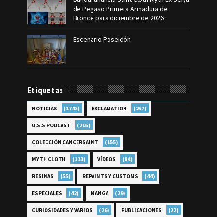
de Pegaso Primera Armadura de
Bronce para diciembre de 2026
Escenario Poseidón
Etiquetas
(1748)
(257)
NOTICIAS
EXCLAMATION
(205)
U.S.S.PODCAST
(155)
COLECCIÓN CANCERSAINT
(113)
(84)
MYTH CLOTH
VÍDEOS
(55)
(44)
RESINAS
REPAINTS Y CUSTOMS
(42)
(29)
ESPECIALES
MANGA
(26)
(22)
CURIOSIDADES Y VARIOS
PUBLICACIONES