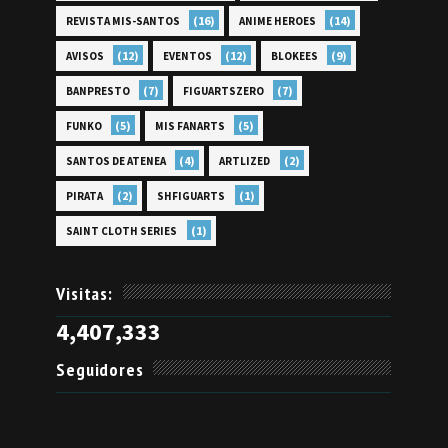
(16)
(14)
REVISTA MIS-SANTOS
ANIME HEROES
(12)
(12)
(9)
AVISOS
EVENTOS
BLOKEES
(7)
(7)
BANPRESTO
FIGUARTSZERO
(5)
(5)
FUNKO
MIS FANARTS
(4)
(2)
SANTOS DE ATENEA
ARTLIZED
(2)
(1)
PIRATA
SHFIGUARTS
(1)
SAINT CLOTH SERIES
Visitas:
4,407,333
Seguidores