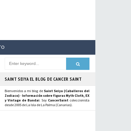
TO
SAINT SEIYA EL BLOG DE CANCER SAINT
Bienvenidos a mi blog de
Saint Seiya (Caballeros del
Zodiaco)
-
Información sobre figuras Myth Cloth, EX
y Vintage de Bandai
. Soy
CancerSaint
coleccionista
desde 2005 de La Isla de La Palma (Canarias).