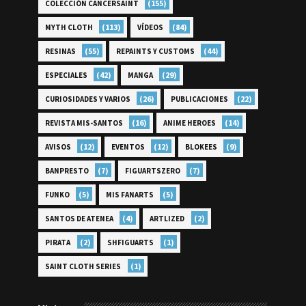
(155)
COLECCIÓN CANCERSAINT
(113)
(84)
MYTH CLOTH
VÍDEOS
(55)
(44)
RESINAS
REPAINTS Y CUSTOMS
(42)
(29)
ESPECIALES
MANGA
(26)
(22)
CURIOSIDADES Y VARIOS
PUBLICACIONES
(16)
(14)
REVISTA MIS-SANTOS
ANIME HEROES
(12)
(12)
(9)
AVISOS
EVENTOS
BLOKEES
(7)
(7)
BANPRESTO
FIGUARTSZERO
(5)
(5)
FUNKO
MIS FANARTS
(4)
(2)
SANTOS DE ATENEA
ARTLIZED
(2)
(1)
PIRATA
SHFIGUARTS
(1)
SAINT CLOTH SERIES